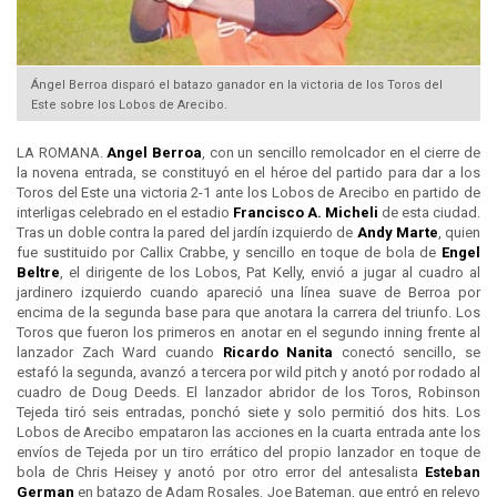
Ángel Berroa disparó el batazo ganador en la victoria de los Toros del
Este sobre los Lobos de Arecibo.
LA ROMANA.
Angel Berroa
, con un sencillo remolcador en el cierre de
la novena entrada, se constituyó en el héroe del partido para dar a los
Toros del Este una victoria 2-1 ante los Lobos de Arecibo en partido de
interligas celebrado en el estadio
Francisco A. Micheli
de esta ciudad.
Tras un doble contra la pared del jardín izquierdo de
Andy Marte
, quien
fue sustituido por Callix Crabbe, y sencillo en toque de bola de
Engel
Beltre
, el dirigente de los Lobos, Pat Kelly, envió a jugar al cuadro al
jardinero izquierdo cuando apareció una línea suave de Berroa por
encima de la segunda base para que anotara la carrera del triunfo. Los
Toros que fueron los primeros en anotar en el segundo inning frente al
lanzador Zach Ward cuando
Ricardo Nanita
conectó sencillo, se
estafó la segunda, avanzó a tercera por wild pitch y anotó por rodado al
cuadro de Doug Deeds. El lanzador abridor de los Toros, Robinson
Tejeda tiró seis entradas, ponchó siete y solo permitió dos hits. Los
Lobos de Arecibo empataron las acciones en la cuarta entrada ante los
envíos de Tejeda por un tiro errático del propio lanzador en toque de
bola de Chris Heisey y anotó por otro error del antesalista
Esteban
German
en batazo de Adam Rosales. Joe Bateman, que entró en relevo