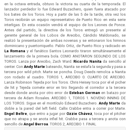
en la octava entrada, obtuvo la victoria su cuarta de la temporada. El
lanzador perdedor lo fue Edward Buzachero, quien fuera atacado por
los bates de los Toros. Hoy a partir de las 5 de la tarde, otra vez los
Toros recibirán un equipo representativo de Puerto Rico en esta serie
interligas. En esta ocasión vendrá el equipo de los Leones de Ponce.
Antes del partido, la directiva de los Toros entregó un presente al
gerente general de los Lobos de Arecibo, Cándido Maldonado, se
realizó la presentación de ambas novenas y se entonaron los himnos
dominicano y puertorriqueño. Pablo Ortiz, de Puerto Rico y radicado en
La Romana
y el fanático Santos Leonardo tiraron simultáneamente el
lanzamiento de la primera bola. COMO ANOTARON SEGUNDO DE LOS
TOROS. Lanza por Arecibo, Zach Ward.
Ricardo Nanita
da sencillo al
center. Con
Andy Marte
bateando, Nanita se estafa la segunda y pasa a
tercera por wild pitch. Marte se poncha. Doug Deeds remolca a Nanita
con rodado al cuadro. TOROS 1, ARECIBO 0. CUARTO DE ARECIBO.
Lanza Robinson Tejeda por los Toros. Chris Heisey toca por el el picher
de hit y Tejeda comete error en tiro llegando el corredor a la tercera
desde donde anota por otro error de
Esteban German
en batazo por
tercera de Adam Rosales. ARECIBO 1, TOROS 1. NOVENO INNING DE
LOS TOROS. Sigue en el montículo Edward Buzachero.
Andy Marte
da
doble a la pared del left field. Callix Crabbe entra a correr por Marte.
Engel Beltre
, que entro a jugar por
Ozzie Chávez
, toca por el pitcher
que no atrapa y se anota infiel hit. Crabbe pasa a tercera y anota con
sencillo de
Angel Berroa
. TOROS 2, ARECIBO 1. FINAL