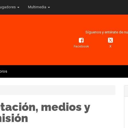
ugadores
Multimedia
Síguenos y entérate de nu
Facebook
X
Toros
tación, medios y
isión