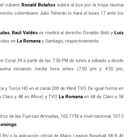
 el cubano
Ronald Bolaños
subirá al box por la tropa taurina
 derecho colombiano Julio Teherán lo hará el lunes 17 ante los
uilas
,
Raúl Valdés
se medirá al derecho Osvaldo Bidó y
Luis
rcoles en
La Romana
y Santiago, respectivamente.
or Coral 39 a partir de las 7:30 PM de lunes a sábado y desde
urina iniciando media hora antes (7:00 pm y 4:30 pm,
ice y Toros HD en el canal 200 de Wind TVO. De igual forma en
n Claro y 48 en Altice) y TVO
La Romana
en 68 de Claro y 58
Voz de las Fuerzas Armadas, 102.7 FM a nivel nacional, 107.5
Domingo
.
LBtv y la aplicación oficial de Major League Baseball, MLB At