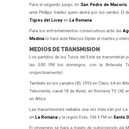
Para el segundo juego, en
San Pedro de Macorís
,
ante Phillips Valdez quien abrirá por los verdes. El
Tigres del
Licey
en
La Romana
.
Para los enfrentamientos consecutivos ante las
Ag
Medina
lo hará ante Marcos Diplán el martes y mié
MEDIOS DE TRANSMISION
Los partidos de los Toros del Este se transmitirán p
las 5:00 PM los domingos, con la Antesala Ta
respectivamente).
También en los canales HD, 1095 en Claro, 64 en Alt
Teleoriente, canal 18 de Aster, en Romana TV (42 e
en Altice.
Las transmisiones radiales una vez más irán por La 
en
La Romana
y la región Este, 106.9 FM en
Santo 
El streaming se hará a través de subscripción vía M