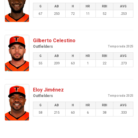
G
AB
H
HR
RBI
AVG
67
250
72
11
52
.253
Gilberto Celestino
Outfielders
Temporada 2025
G
AB
H
HR
RBI
AVG
55
209
63
1
22
.273
Eloy Jiménez
Outfielders
Temporada 2025
G
AB
H
HR
RBI
AVG
58
215
60
6
38
.333