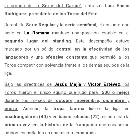
la corona de la
Serie del Caribe
”
, enfatizó
Luis Emilio
Rodríguez
,
presidente de los Toros del Este
.
Durante la
Serie Regular
y la
serie semifinal
, el conjunto con
sede en
La Romana
mantuvo una posición estable en el
segundo lugar del standing
. Este desempeño estuvo
marcado por un sólido
control en la efectividad de los
lanzadores
y una
ofensiva constante
que permitió a los
Toros competir con solvencia frente a los demás equipos de la
liga.
Bajo las directrices de
Jesús Mejía
y
Víctor Estévez
, los
Toros fueron el único equipo que jugó para
.500 o mejor
durante los meses de
octubre
,
noviembre
,
diciembre
y
enero
.
Además, la
tropa taurina
lideró la liga en
cuadrangulares (40)
y en
bases robadas (72)
, siendo esta la
primera vez en la historia de la franquicia
que encabezan
ambos encasillados en una misma temporada.