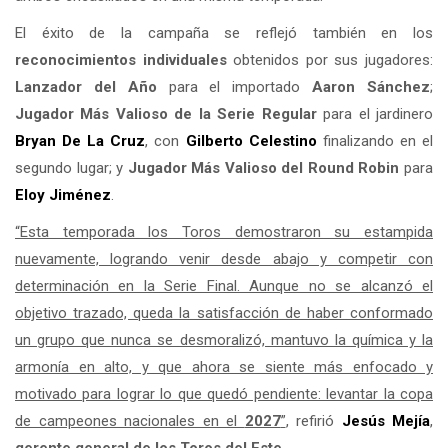
El éxito de la campaña se reflejó también en los
reconocimientos individuales
obtenidos por sus jugadores:
Lanzador del Año
para el importado
Aaron Sánchez
;
Jugador Más Valioso de la Serie Regular
para el jardinero
Bryan De La Cruz
, con
Gilberto Celestino
finalizando en el
segundo lugar; y
Jugador Más Valioso del Round Robin
para
Eloy Jiménez
.
“Esta temporada los Toros demostraron su estampida
nuevamente, logrando venir desde abajo y competir con
determinación en la Serie Final. Aunque no se alcanzó el
objetivo trazado, queda la satisfacción de haber conformado
un grupo que nunca se desmoralizó, mantuvo la química y la
armonía en alto, y que ahora se siente más enfocado y
motivado para lograr lo que quedó pendiente: levantar la copa
de campeones nacionales en el
2027
”
, refirió
Jesús Mejía
,
gerente general de los Toros del Este
.