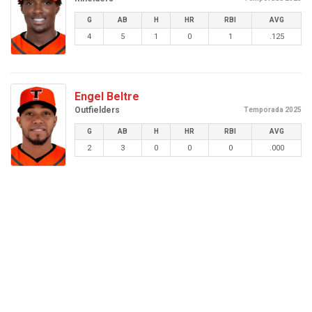
G
AB
H
HR
RBI
AVG
4
5
1
0
1
.125
Engel Beltre
Outfielders
Temporada 2025
G
AB
H
HR
RBI
AVG
2
3
0
0
0
.000