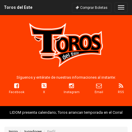
Toros del Este
Naveg
Comprar Boletas
Síguenos y entérate de nuestras informaciones al instante:
Facebook
X
Instagram
Email
RSS
LIDOM presenta calendario; Toros arrancan temporada en el Corral
Inicio
Jugadores
Perfil