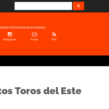
estras informaciones al instante:
Instagram
Email
RSS
os Toros del Este