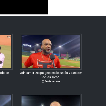
gido se
Odrisamer Despaigne resalta unión y carácter
de los Toros
26 de enero