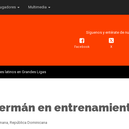
ugadores
Multimedia
Síguenos y entérate de nu
Facebook
X
res latinos en Grandes Ligas
ermán en entrenamient
Romana, República Dominicana