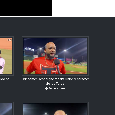
gido se
Odrisamer Despaigne resalta unión y carácter
de los Toros
26 de enero