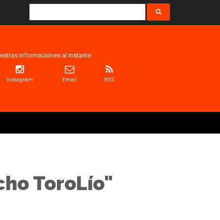
estras informaciones al instante:
Instagram
Email
RSS
cho ToroLío"