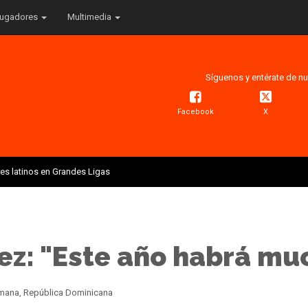
ugadores
Multimedia
Síguenos y entérate de nu
Facebook
X
res latinos en Grandes Ligas
ez: "Este año habrá mu
Romana, República Dominicana