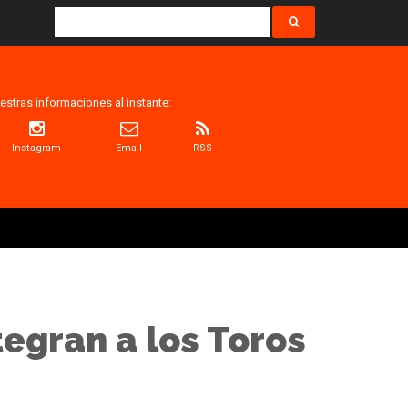
estras informaciones al instante:
Instagram
Email
RSS
tegran a los Toros