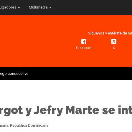
ugadores
Multimedia
Síguenos y entérate de nu
Facebook
X
juego consecutivo
got y Jefry Marte se in
Romana, República Dominicana