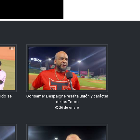
gido se
Odrisamer Despaigne resalta unión y carácter
de los Toros
26 de enero