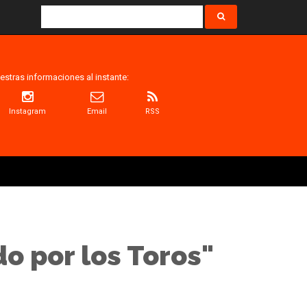
estras informaciones al instante:
Instagram
Email
RSS
do por los Toros"