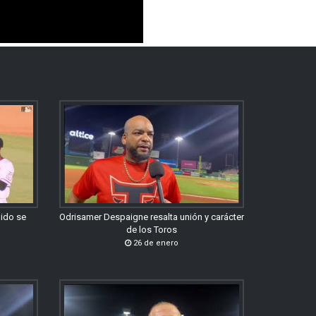
gido se
Odrisamer Despaigne resalta unión y carácter
de los Toros
26 de enero