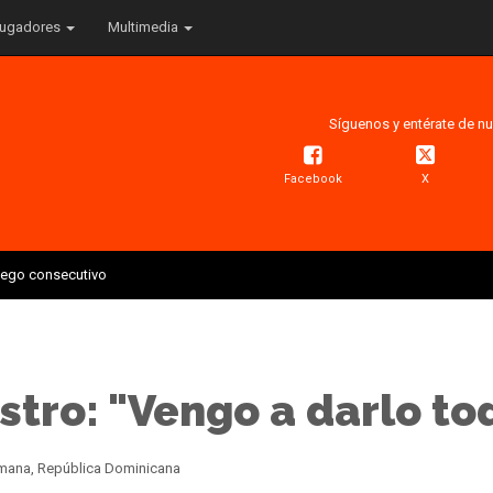
ugadores
Multimedia
Síguenos y entérate de nu
Facebook
X
juego consecutivo
stro: "Vengo a darlo to
Romana, República Dominicana