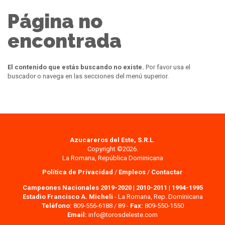
Página no
encontrada
El contenido que estás buscando no existe.
Por favor usa el
buscador o navega en las secciones del menú superior.
Azucareros del Este, S.R.L.
Copyright ©2026.
La Romana, República Dominicana
Política de Privacidad
/
Empleos
/
Contactar
Campeones Nacionales 2019-2020
|
2010-2011
|
1994-1995
Estadio Francisco A. Micheli
- La Romana, Rep. Dominicana
Teléfono:
809-556-6188 / 89 -
Fax:
809-550-1550
Email:
info@torosdeleste.com