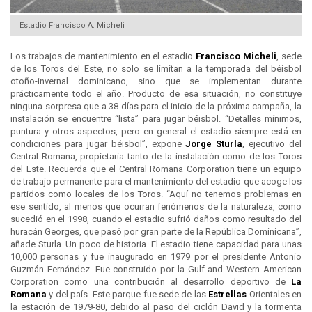
Estadio Francisco A. Micheli
Los trabajos de mantenimiento en el estadio
Francisco Micheli
, sede
de los Toros del Este, no solo se limitan a la temporada del béisbol
otoño-invernal dominicano, sino que se implementan durante
prácticamente todo el año. Producto de esa situación, no constituye
ninguna sorpresa que a 38 días para el inicio de la próxima campaña, la
instalación se encuentre “lista” para jugar béisbol. “Detalles mínimos,
puntura y otros aspectos, pero en general el estadio siempre está en
condiciones para jugar béisbol”, expone
Jorge Sturla
, ejecutivo del
Central Romana, propietaria tanto de la instalación como de los Toros
del Este. Recuerda que el Central Romana Corporation tiene un equipo
de trabajo permanente para el mantenimiento del estadio que acoge los
partidos como locales de los Toros. “Aquí no tenemos problemas en
ese sentido, al menos que ocurran fenómenos de la naturaleza, como
sucedió en el 1998, cuando el estadio sufrió daños como resultado del
huracán Georges, que pasó por gran parte de la República Dominicana”,
añade Sturla. Un poco de historia. El estadio tiene capacidad para unas
10,000 personas y fue inaugurado en 1979 por el presidente Antonio
Guzmán Fernández. Fue construido por la Gulf and Western American
Corporation como una contribución al desarrollo deportivo de
La
Romana
y del país. Este parque fue sede de las
Estrellas
Orientales en
la estación de 1979-80, debido al paso del ciclón David y la tormenta