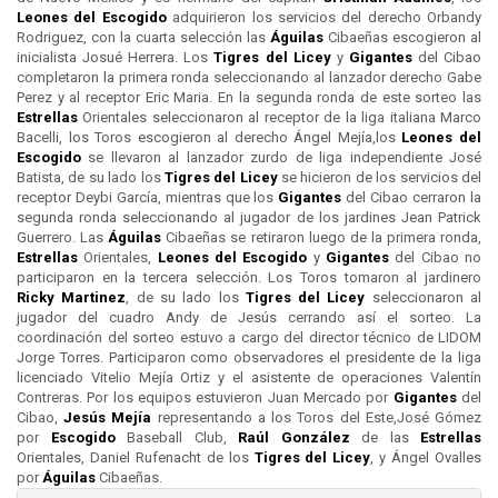
Leones del
Escogido
adquirieron los servicios del derecho Orbandy
Rodriguez, con la cuarta selección las
Águilas
Cibaeñas escogieron al
inicialista Josué Herrera. Los
Tigres del
Licey
y
Gigantes
del Cibao
completaron la primera ronda seleccionando al lanzador derecho Gabe
Perez y al receptor Eric Maria. En la segunda ronda de este sorteo las
Estrellas
Orientales seleccionaron al receptor de la liga italiana Marco
Bacelli, los Toros escogieron al derecho Ángel Mejía,los
Leones del
Escogido
se llevaron al lanzador zurdo de liga independiente José
Batista, de su lado los
Tigres del
Licey
se hicieron de los servicios del
receptor Deybi García, mientras que los
Gigantes
del Cibao cerraron la
segunda ronda seleccionando al jugador de los jardines Jean Patrick
Guerrero. Las
Águilas
Cibaeñas se retiraron luego de la primera ronda,
Estrellas
Orientales,
Leones del
Escogido
y
Gigantes
del Cibao no
participaron en la tercera selección. Los Toros tomaron al jardinero
Ricky Martinez
, de su lado los
Tigres del
Licey
seleccionaron al
jugador del cuadro Andy de Jesús cerrando así el sorteo. La
coordinación del sorteo estuvo a cargo del director técnico de LIDOM
Jorge Torres. Participaron como observadores el presidente de la liga
licenciado Vitelio Mejía Ortiz y el asistente de operaciones Valentín
Contreras. Por los equipos estuvieron Juan Mercado por
Gigantes
del
Cibao,
Jesús Mejía
representando a los Toros del Este,José Gómez
por
Escogido
Baseball Club,
Raúl González
de las
Estrellas
Orientales, Daniel Rufenacht de los
Tigres del
Licey
, y Ángel Ovalles
por
Águilas
Cibaeñas.