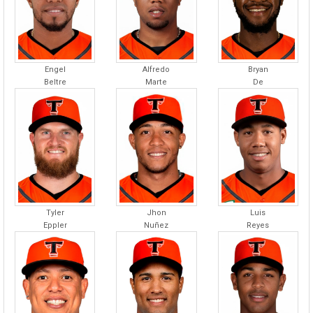
Engel
Alfredo
Bryan
Beltre
Marte
De
Tyler
Jhon
Luis
Eppler
Nuñez
Reyes