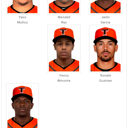
Wendell
Jarlin
Yairo
Rijo
Garcia
Muñoz
Yency
Ronald
Almonte
Guzman