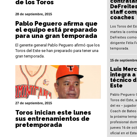
contratan
de los Toros
DeFreites
staff com
28 de septiembre, 2015
coaches
Pablo Peguero afirma que
Los Toros del E
el equipo está preparado
martes la contra
para una gran temporada
DeFreites como 
dirigente Félix 
El gerente general Pablo Peguero afirmó que los
temporada.
Toros del Este se han preparado para tener una
gran temporada.
15 de septiembre
Luis Mer
integra a
técnico d
Este
Pablo Peguero 
Toros del Este, 
27 de septiembre, 2015
del ex – jugado
Toros inician este lunes
Coach de Bateo 
la próxima temp
sus entrenamientos de
profesional dom
pretemporada
jueves 16 de oc
oficial en el Es