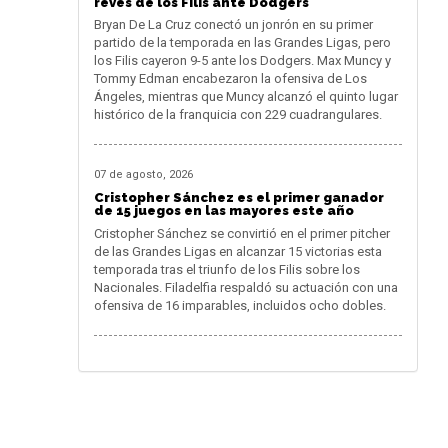
revés de los Filis ante Dodgers
Bryan De La Cruz conectó un jonrón en su primer
partido de la temporada en las Grandes Ligas, pero
los Filis cayeron 9-5 ante los Dodgers. Max Muncy y
Tommy Edman encabezaron la ofensiva de Los
Ángeles, mientras que Muncy alcanzó el quinto lugar
histórico de la franquicia con 229 cuadrangulares.
07 de agosto, 2026
Cristopher Sánchez es el primer ganador
de 15 juegos en las mayores este año
Cristopher Sánchez se convirtió en el primer pitcher
de las Grandes Ligas en alcanzar 15 victorias esta
temporada tras el triunfo de los Filis sobre los
Nacionales. Filadelfia respaldó su actuación con una
ofensiva de 16 imparables, incluidos ocho dobles.