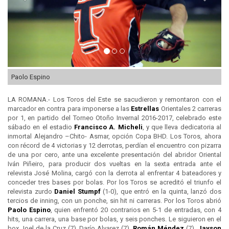
Paolo Espino
LA ROMANA.- Los Toros del Este se sacudieron y remontaron con el
marcador en contra para imponerse a las
Estrellas
Orientales 2 carreras
por 1, en partido del Torneo Otoño Invernal 2016-2017, celebrado este
sábado en el estadio
Francisco A. Micheli
, y que lleva dedicatoria al
inmortal Alejandro –Chito- Asmar, opción Copa BHD. Los Toros, ahora
con récord de 4 victorias y 12 derrotas, perdían el encuentro con pizarra
de una por cero, ante una excelente presentación del abridor Oriental
Iván Piñeiro, para producir dos vueltas en la sexta entrada ante el
relevista José Molina, cargó con la derrota al enfrentar 4 bateadores y
conceder tres bases por bolas. Por los Toros se acreditó el triunfo el
relevista zurdo
Daniel Stumpf
(1-0), que entró en la quinta, lanzó dos
tercios de inning, con un ponche, sin hit ni carreras. Por los Toros abrió
Paolo Espino
, quien enfrentó 20 contrarios en 5-1 de entradas, con 4
hits, una carrera, una base por bolas, y seis ponches. Le siguieron en el
box Joel de la Cruz (7), Darío Alvarez (7),
Román Méndez
(7),
Jayson