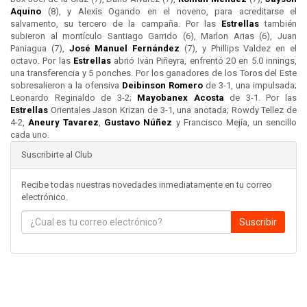
Aquino
(8), y Alexis Ogando en el noveno, para acreditarse el
salvamento, su tercero de la campaña. Por las
Estrellas
también
subieron al montículo Santiago Garrido (6), Marlon Arias (6), Juan
Paniagua (7),
José Manuel Fernández
(7), y Phillips Valdez en el
octavo. Por las
Estrellas
abrió Iván Piñeyra, enfrentó 20 en 5.0 innings,
una transferencia y 5 ponches. Por los ganadores de los Toros del Este
sobresalieron a la ofensiva
Deibinson Romero
de 3-1, una impulsada;
Leonardo Reginaldo de 3-2;
Mayobanex Acosta
de 3-1. Por las
Estrellas
Orientales Jason Krizan de 3-1, una anotada; Rowdy Tellez de
4-2,
Aneury Tavarez
,
Gustavo Núñez
y Francisco Mejía, un sencillo
cada uno.
Suscribirte al Club
Recibe todas nuestras novedades inmediatamente en tu correo
electrónico.
Suscribir