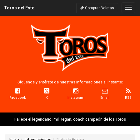
Toros del Este
Naveg
Comprar Boletas
Síguenos y entérate de nuestras informaciones al instante:
Facebook
X
Instagram
Email
RSS
Fallece el legendario Phil Regan, coach campeón de los Toros
Inicio
Informaciones
Nota de Prensa