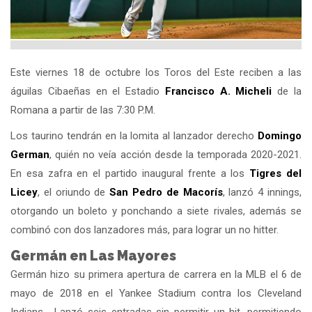
Este viernes 18 de octubre los Toros del Este reciben a las
águilas Cibaeñas en el Estadio
Francisco A. Micheli
de la
Romana a partir de las 7:30 P.M.
Los taurino tendrán en la lomita al lanzador derecho
Domingo
German
, quién no veía acción desde la temporada 2020-2021.
En esa zafra en el partido inaugural frente a los
Tigres del
Licey
, el oriundo de
San Pedro de Macorís
, lanzó 4 innings,
otorgando un boleto y ponchando a siete rivales, además se
combinó con dos lanzadores más, para lograr un no hitter.
Germán en Las Mayores
Germán hizo su primera apertura de carrera en la MLB el 6 de
mayo de 2018 en el Yankee Stadium contra los Cleveland
Indians . Lanzó seis entradas sin permitir un hit, permitiendo