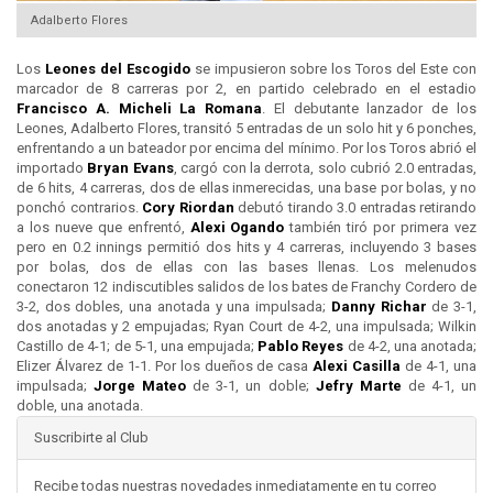
Adalberto Flores
Los
Leones del
Escogido
se impusieron sobre los Toros del Este con
marcador de 8 carreras por 2, en partido celebrado en el estadio
Francisco A. Micheli
La Romana
. El debutante lanzador de los
Leones, Adalberto Flores, transitó 5 entradas de un solo hit y 6 ponches,
enfrentando a un bateador por encima del mínimo. Por los Toros abrió el
importado
Bryan Evans
, cargó con la derrota, solo cubrió 2.0 entradas,
de 6 hits, 4 carreras, dos de ellas inmerecidas, una base por bolas, y no
ponchó contrarios.
Cory Riordan
debutó tirando 3.0 entradas retirando
a los nueve que enfrentó,
Alexi Ogando
también tiró por primera vez
pero en 0.2 innings permitió dos hits y 4 carreras, incluyendo 3 bases
por bolas, dos de ellas con las bases llenas. Los melenudos
conectaron 12 indiscutibles salidos de los bates de Franchy Cordero de
3-2, dos dobles, una anotada y una impulsada;
Danny Richar
de 3-1,
dos anotadas y 2 empujadas; Ryan Court de 4-2, una impulsada; Wilkin
Castillo de 4-1; de 5-1, una empujada;
Pablo Reyes
de 4-2, una anotada;
Elizer Álvarez de 1-1. Por los dueños de casa
Alexi Casilla
de 4-1, una
impulsada;
Jorge Mateo
de 3-1, un doble;
Jefry Marte
de 4-1, un
doble, una anotada.
Suscribirte al Club
Recibe todas nuestras novedades inmediatamente en tu correo