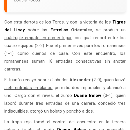
Con esta derrota
de los Toros, y con la victoria de los
Tigres
del
Licey
sobre las
Estrellas
Orientales
, se produjo un
cuádruple empate en primer lugar
con igual récord entre los
cuatro equipos (2-2). Fue el primer revés para los romanenses
(1-1) como dueños de casa. Con este encuentro, los
romanenses suman
18 entradas consecutivas sin anotar
carreras
.
El triunfo recayó sobre el abridor
Alexander
(2-0), quien lanzó
siete entradas en blanco
, permitió dos imparables y abanicó a
uno. Cargó con el revés, el zurdo
Duane Below
(0-1), quien
laboró durante tres entradas de una carrera, concedió tres
indiscutibles, otorgó un boleto y ponchó a dos.
La tropa roja tomó el control del encuentro en la tercera
entrada frente al zurdo
Duane Below
con un imparable