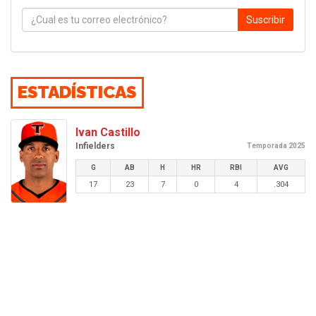
Suscribir
ESTADÍSTICAS
Ivan Castillo
Infielders
Temporada 2025
G
AB
H
HR
RBI
AVG
17
23
7
0
4
.304