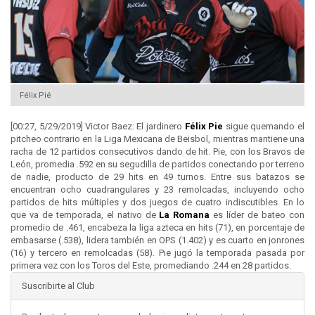
Félix Pié
[00:27, 5/29/2019] Victor Baez: El jardinero
Félix Pie
sigue quemando el
pitcheo contrario en la Liga Mexicana de Beisbol, mientras mantiene una
racha de 12 partidos consecutivos dando de hit. Pie, con los Bravos de
León, promedia .592 en su segudilla de partidos conectando por terreno
de nadie, producto de 29 hits en 49 turnos. Entre sus batazos se
encuentran ocho cuadrangulares y 23 remolcadas, incluyendo ocho
partidos de hits múltiples y dos juegos de cuatro indiscutibles. En lo
que va de temporada, el nativo de
La Romana
es líder de bateo con
promedio de .461, encabeza la liga azteca en hits (71), en porcentaje de
embasarse (.538), lidera también en OPS (1.402) y es cuarto en jonrones
(16) y tercero en remolcadas (58). Pie jugó la temporada pasada por
primera vez con los Toros del Este, promediando .244 en 28 partidos.
Suscribirte al Club