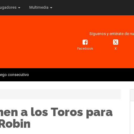
ugadores
Multimedia
Síguenos y entérate de nu
Facebook
X
juego consecutivo
en a los Toros para
 Robin