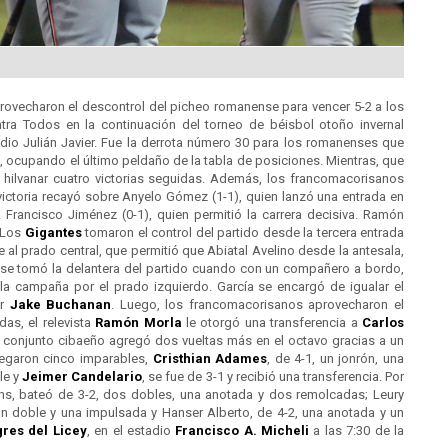
rovecharon el descontrol del picheo romanense para vencer 5-2 a los
ontra Todos en la continuación del torneo de béisbol otoño invernal
io Julián Javier. Fue la derrota número 30 para los romanenses que
l, ocupando el último peldaño de la tabla de posiciones. Mientras, que
s hilvanar cuatro victorias seguidas. Además, los francomacorisanos
 victoria recayó sobre Anyelo Gómez (1-1), quien lanzó una entrada en
a Francisco Jiménez (0-1), quien permitió la carrera decisiva. Ramón
 Los
Gigantes
tomaron el control del partido desde la tercera entrada
l prado central, que permitió que Abiatal Avelino desde la antesala,
nense tomó la delantera del partido cuando con un compañero a bordo,
a campaña por el prado izquierdo. García se encargó de igualar el
or
Jake Buchanan
. Luego, los francomacorisanos aprovecharon el
as, el relevista
Ramón Morla
le otorgó una transferencia a
Carlos
El conjunto cibaeño agregó dos vueltas más en el octavo gracias a un
pegaron cinco imparables,
Cristhian Adames
, de 4-1, un jonrón, una
le y
Jeimer Candelario
, se fue de 3-1 y recibió una transferencia. Por
kins, bateó de 3-2, dos dobles, una anotada y dos remolcadas; Leury
 un doble y una impulsada y Hanser Alberto, de 4-2, una anotada y un
gres del
Licey
, en el estadio
Francisco A. Micheli
a las 7:30 de la