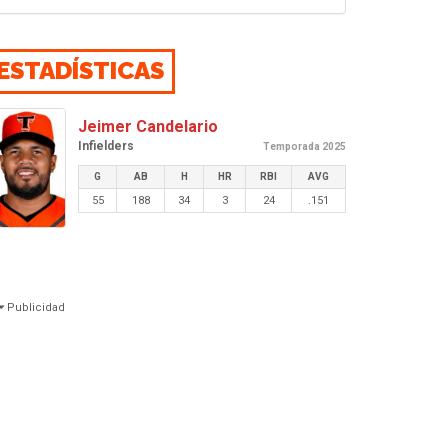
ESTADÍSTICAS
Jeimer Candelario
Infielders
Temporada 2025
G
AB
H
HR
RBI
AVG
55
188
34
3
24
.151
Publicidad