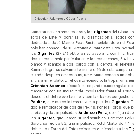
Cristhian Adames y César Puello
Cameron Perkins remolcó dos y los
Gigantes
del Cibao ap
Toros del Este, y lograr así su clasificación al Todos c
dedicado a José Manuel Pepe Busto, celebrado en el Estad
sólo han conseguido 18 victorias durante esta justa inverna
los
Gigantes
(27-21) obtienen su pase a la semifinal tra
dominaron la serie particular ante los romanenses, 6-4. La
blanco y abanicó a dos. Cargó con la derrota, el relevist
Ramírez logró su salvamento número 16 de esta campaña.
cuando después de dos outs, Ketel Marte conectó un doble a
anclara en el plato. En el cuarto episodio, la tropa roma
Cristhian Adames
disparó su segundo cuadrangular de l
marcador con un indiscutible impulsador frente al abrid
descontrol del relevo taurino y con las bases congestionad
Paulino
, que marcó la tercera vuelta para los
Gigantes
. 
doble remolcador de dos de Pekins. Por los Toros, que 
anotada y dos impulsadas;
Anderson Feliz
, de 4-1, un dob
los
Gigantes
, que ligaron 10 indiscutibles, Cameron Per
García se fue de 5-2, una impulsada; Ketel Marte, de 4-1,
doble. Los Toros del Este reciben este miércoles a los
Ti