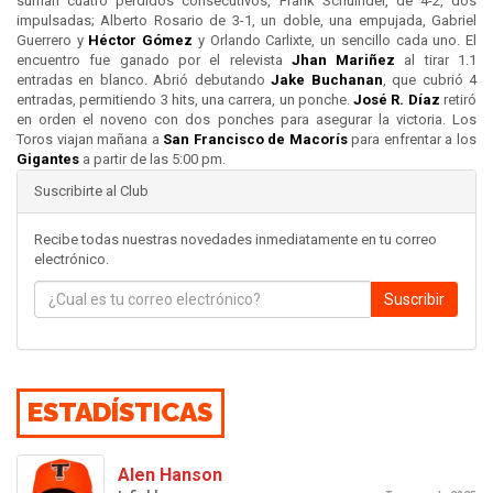
suman cuatro perdidos consecutivos, Frank Schuindel, de 4-2, dos
impulsadas; Alberto Rosario de 3-1, un doble, una empujada, Gabriel
Guerrero y
Héctor Gómez
y Orlando Carlixte, un sencillo cada uno. El
encuentro fue ganado por el relevista
Jhan Mariñez
al tirar 1.1
entradas en blanco. Abrió debutando
Jake Buchanan
, que cubrió 4
entradas, permitiendo 3 hits, una carrera, un ponche.
José R. Díaz
retiró
en orden el noveno con dos ponches para asegurar la victoria. Los
Toros viajan mañana a
San Francisco de Macorís
para enfrentar a los
Gigantes
a partir de las 5:00 pm.
Suscribirte al Club
Recibe todas nuestras novedades inmediatamente en tu correo
electrónico.
Suscribir
ESTADÍSTICAS
Alen Hanson