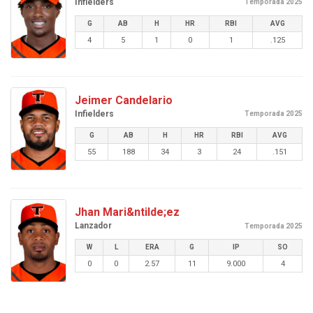
Infielders
Temporada 2025
G
AB
H
HR
RBI
AVG
4
5
1
0
1
.125
Jeimer Candelario
Infielders
Temporada 2025
G
AB
H
HR
RBI
AVG
55
188
34
3
24
.151
Jhan Mari&ntilde;ez
Lanzador
Temporada 2025
W
L
ERA
G
IP
SO
0
0
2.57
11
9.000
4