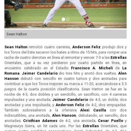
Sean Halton
Sean Halton
remolcó cuatro carreras,
Anderson Feliz
produjo dos y
los Toros del Este sacaron los bates a ritmo de 15 hits, para romper una
racha de cuatro derrotas en línea al remontar y vencer 7-3 a las
Estrellas
Orientales, que a su vez perdieron por cuarto partido en línea, en
encuentro celebrado en el Estadio
Francisco A. Micheli
de
La
Romana
.
Jeimer Candelario
dio tres hits y anotó dos vueltas,
Alen
Hanson
debutó con sencillo en cuatro turnos y dos anotadas para
contribuir a que los Toros mejoren su marca a 11-20, acercándose a 3.5
juegos de la cuarta posición clasificatoria. Sean Harton se fue en la
noche de 4-3, dos dobles y un sendcillo, un sacrificio, con 4 carreras
impulsadas y una anotada;
Jeimer Candelario
de 4-3, un doble, dos
anotadas y una impulsada, y
Anderson Feliz
de 4-2, dos empujadas.
También sobresalieron a la ofensiva
Alexi Casilla
con dos
indiscutibles, una anotada,
Alen Hanson
, debutando, un sencillo, dos
anotadas;
Cristhian Adames
de 4-2, una anotada;
Cesar Puello
y
Magneurys Sierra, un hit cada uno. Por las
Estrellas
Orientales, que