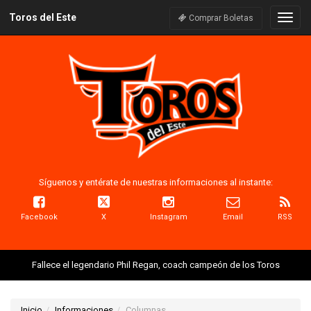
Toros del Este
Naveg
Comprar Boletas
Síguenos y entérate de nuestras informaciones al instante:
Facebook
X
Instagram
Email
RSS
Fallece el legendario Phil Regan, coach campeón de los Toros
Inicio
Informaciones
Columnas