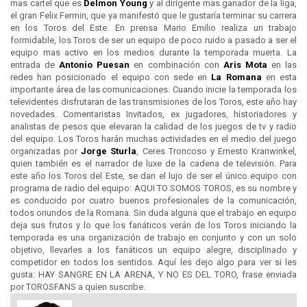
mas cartel que es
Delmon Young
y al dirigente mas ganador de la liga,
el gran Felix Fermin, que ya manifestó que le gustaría terminar su carrera
en los Toros del Este. En prensa Mario Emilio realiza un trabajo
formidable, los Toros de ser un equipo de poco ruido a pasado a ser el
equipo mas activo en los medios durante la temporada muerta. La
entrada de
Antonio Puesan
en combinación con
Aris Mota
en las
redes han posicionado el equipo con sede en
La Romana
en esta
importante área de las comunicaciones. Cuando inicie la temporada los
televidentes disfrutaran de las transmisiones de los Toros, este año hay
novedades. Comentaristas Invitados, ex jugadores, historiadores y
analistas de pesos que elevaran la calidad de los juegos de tv y radio
del equipo. Los Toros harán muchas actividades en el medio del juego
organizadas por
Jorge Sturla
, Ceres Troncoso y Ernesto Kranwinkel,
quien también es el narrador de luxe de la cadena de televisión. Para
este año los Toros del Este, se dan el lujo de ser el único equipo con
programa de radio del equipo: AQUI TO SOMOS TOROS, es su nombre y
es conducido por cuatro buenos profesionales de la comunicación,
todos oriundos de la Romana. Sin duda alguna que el trabajo en equipo
deja sus frutos y lo que los fanáticos verán de los Toros iniciando la
temporada es una organización de trabajo en conjunto y con un solo
objetivo, llevarles a los fanáticos un equipo alegre, disciplinado y
competidor en todos los sentidos. Aquí les dejo algo para ver si les
gusta: HAY SANGRE EN LA ARENA, Y NO ES DEL TORO, frase enviada
por TOROSFANS a quien suscribe.