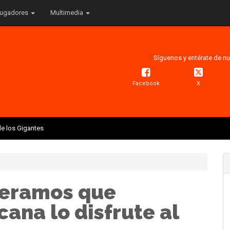
ugadores
Multimedia
Síguenos y entérate de nu
Facebook
X
e los Gigantes
peramos que
ana lo disfrute al