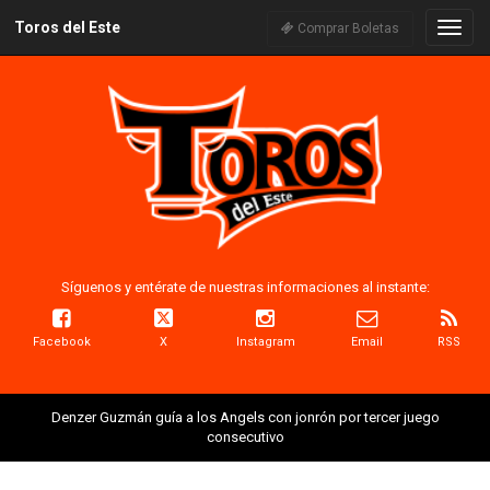
Toros del Este
Naveg
Comprar Boletas
Síguenos y entérate de nuestras informaciones al instante:
Facebook
X
Instagram
Email
RSS
Denzer Guzmán guía a los Angels con jonrón por tercer juego
consecutivo