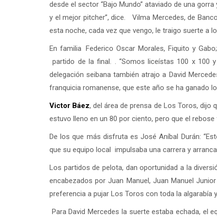
desde el sector “Bajo Mundo” ataviado de una gorra 
y el mejor pitcher”, dice. Vilma Mercedes, de Bancola
esta noche, cada vez que vengo, le traigo suerte a l
En familia Federico Oscar Morales, Fiquito y Gabo; 
partido de la final. . “Somos liceístas 100 x 100
delegación seibana también atrajo a David Mercedes
franquicia romanense, que este año se ha ganado los
Victor Báez
, del área de prensa de Los Toros, dijo 
estuvo lleno en un 80 por ciento, pero que el rebose 
De los que más disfruta es José Aníbal Durán: “Es
que su equipo local impulsaba una carrera y arranca
Los partidos de pelota, dan oportunidad a la divers
encabezados por Juan Manuel, Juan Manuel Junior 
preferencia a pujar Los Toros con toda la algarabía y
Para David Mercedes la suerte estaba echada, el e