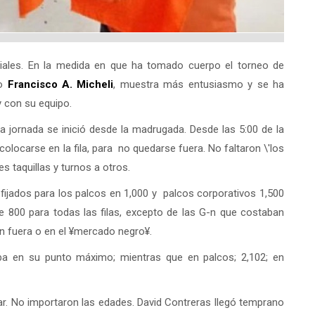
ciales. En la medida en que ha tomado cuerpo el torneo de
io
Francisco A. Micheli
, muestra más entusiasmo y se ha
y con su equipo.
 la jornada se inició desde la madrugada. Desde las 5:00 de la
ocarse en la fila, para no quedarse fuera. No faltaron \'los
s taquillas y turnos a otros.
n fijados para los palcos en 1,000 y palcos corporativos 1,500
de 800 para todas las filas, excepto de las G-n que costaban
n fuera o en el ¥mercado negro¥.
aba en su punto máximo; mientras que en palcos; 2,102; en
r. No importaron las edades. David Contreras llegó temprano