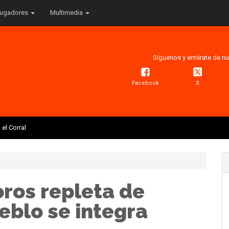
ugadores
Multimedia
Síguenos y entérate de nu
Facebook
X
el Corral
oros repleta de
eblo se integra