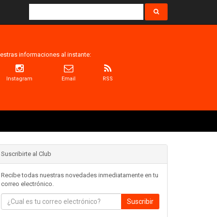
estras informaciones al instante:
Instagram
Email
RSS
Suscribirte al Club
Recibe todas nuestras novedades inmediatamente en tu
correo electrónico.
Suscribir