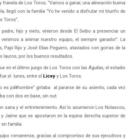
y franela de Los Toros, “Vamos a ganar, una alineación buena
, llegó con la familia “Yo he venido a disfrutar mi triunfo de
os Toros”.
padre, hijo y nieto, vinieron desde El Seibo a presenciar un
 y venimos a animar nuestro equipo, el siempre ganador”. La
, Papi Rijo y José Elías Peguero, ataviados con gorras de la
 lauros, por los buenos resultados.
que en el último juego de Los Toros con las Águilas, el estadio
fue el lunes, entre el
Licey
y Los Toros.
to es pá¥hombre” gritaba al pararse de su asiento, cada vez
ba con dos en base, sin out.
ión sana y el entretenimiento. Así lo asumieron Los Nolascos,
y Jaime que se apostaron en la equina derecha superior de
 en familia.
quipo romanense, gracias al compromiso de sus ejecutivos y