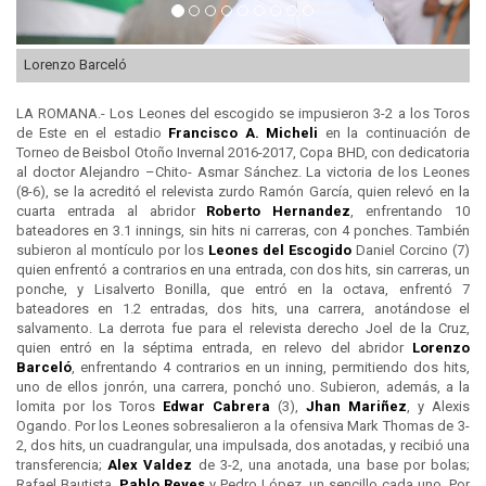
Lorenzo Barceló
LA ROMANA.- Los Leones del escogido se impusieron 3-2 a los Toros
de Este en el estadio
Francisco A. Micheli
en la continuación de
Torneo de Beisbol Otoño Invernal 2016-2017, Copa BHD, con dedicatoria
al doctor Alejandro –Chito- Asmar Sánchez. La victoria de los Leones
(8-6), se la acreditó el relevista zurdo Ramón García, quien relevó en la
cuarta entrada al abridor
Roberto Hernandez
, enfrentando 10
bateadores en 3.1 innings, sin hits ni carreras, con 4 ponches. También
subieron al montículo por los
Leones del
Escogido
Daniel Corcino (7)
quien enfrentó a contrarios en una entrada, con dos hits, sin carreras, un
ponche, y Lisalverto Bonilla, que entró en la octava, enfrentó 7
bateadores en 1.2 entradas, dos hits, una carrera, anotándose el
salvamento. La derrota fue para el relevista derecho Joel de la Cruz,
quien entró en la séptima entrada, en relevo del abridor
Lorenzo
Barceló
, enfrentando 4 contrarios en un inning, permitiendo dos hits,
uno de ellos jonrón, una carrera, ponchó uno. Subieron, además, a la
lomita por los Toros
Edwar Cabrera
(3),
Jhan Mariñez
, y Alexis
Ogando. Por los Leones sobresalieron a la ofensiva Mark Thomas de 3-
2, dos hits, un cuadrangular, una impulsada, dos anotadas, y recibió una
transferencia;
Alex Valdez
de 3-2, una anotada, una base por bolas;
Rafael Bautista,
Pablo Reyes
y Pedro López, un sencillo cada uno. Por