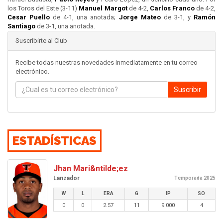
los Toros del Este (3-11)
Manuel Margot
de 4-2,
Carlos Franco
de 4-2,
Cesar Puello
de 4-1, una anotada;
Jorge Mateo
de 3-1, y
Ramón
Santiago
de 3-1, una anotada.
Suscribirte al Club
Recibe todas nuestras novedades inmediatamente en tu correo
electrónico.
Suscribir
ESTADÍSTICAS
Jhan Mari&ntilde;ez
Lanzador
Temporada 2025
W
L
ERA
G
IP
SO
0
0
2.57
11
9.000
4