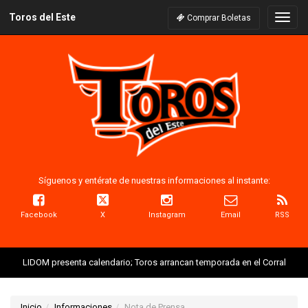
Toros del Este
Naveg
Comprar Boletas
Síguenos y entérate de nuestras informaciones al instante:
Facebook
X
Instagram
Email
RSS
LIDOM presenta calendario; Toros arrancan temporada en el Corral
Inicio
Informaciones
Nota de Prensa