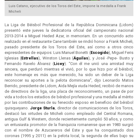
Luis Catano, ejecutivo de los Toros del Este, impone la medalla a Frank
Micheli
La Liga de Béisbol Profesional de la República Dominicana (Lidom)
presentó este jueves la dedicatoria oficial del campeonato nacional
2013-2014 a Miguel Heded Azar, in memoriam. En un concurrido acto
realizado en el restaurante Cane también se rindió honor a Frank Micheli,
pasado presidente de los Toros del Este, así como a otros cinco
expresidentes de equipos: Luis Manuel Bonetti (
Escogido
), Miguel Feris
Iglesias (
Estrellas
), Winston Llenas (
Águilas
), y José -Pepe- Busto y
Fernando Ravelo Álvarez (
Licey
). “Con él me unió una amistad muy
sincera, que perduró mientras el vivió, por lo que hizo por el béisbol,
este homenaje es más que merecido, ha sido un deber de la Liga
reconocer su aportes a la pelota dominicana”, dijo Leonardo Matos
Berrido, presidente de Lidom, Aida Mejía viuda Heded, recibió de manos
de directivos de la liga, una placa de reconocimiento, un pase de por
vida a todos los estadios de béisbol profesional y una medalla al mérito
por las contribuciones de su fenecido esposo en beneficio del béisbol
quisqueyano.
Jorge Sturla
, director de comunicaciones de los Toros,
destacó las virtudes de Micheli como empleado del Central Romana,
antigua Gulf & Western, donde recientemente cumplió 50 años, y como
un entusiasta promotor de la franquicia romanense que en 1983 surgió
con el nombre de Azucareros del Este y que ha conquistado dos
coronas (1995 y 2011) en la pelota local, la segunda de ellas bajo su