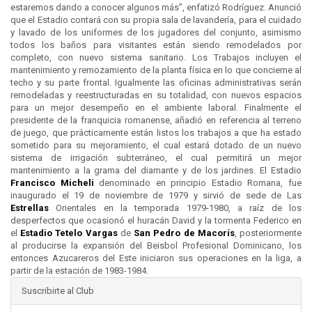
estaremos dando a conocer algunos más”, enfatizó Rodríguez. Anunció
que el Estadio contará con su propia sala de lavandería, para el cuidado
y lavado de los uniformes de los jugadores del conjunto, asimismo
todos los baños para visitantes están siendo remodelados por
completo, con nuevo sistema sanitario. Los Trabajos incluyen el
mantenimiento y remozamiento de la planta física en lo que concierne al
techo y su parte frontal. Igualmente las oficinas administrativas serán
remodeladas y reestructuradas en su totalidad, con nuevos espacios
para un mejor desempeño en el ambiente laboral. Finalmente el
presidente de la franquicia romanense, añadió en referencia al terreno
de juego, que prácticamente están listos los trabajos a que ha estado
sometido para su mejoramiento, el cual estará dotado de un nuevo
sistema de irrigación subterráneo, el cual permitirá un mejor
mantenimiento a la grama del diamante y de los jardines. El Estadio
Francisco Micheli
denominado en principio Estadio Romana, fue
inaugurado el 19 de noviembre de 1979 y sirvió de sede de Las
Estrellas
Orientales en la temporada 1979-1980, a raíz de los
desperfectos que ocasionó el huracán David y la tormenta Federico en
el
Estadio Tetelo Vargas
de
San Pedro de Macorís
, posteriormente
al producirse la expansión del Beisbol Profesional Dominicano, los
entonces Azucareros del Este iniciaron sus operaciones en la liga, a
partir de la estación de 1983-1984.
Suscribirte al Club