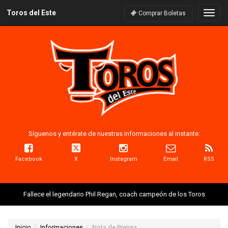
Toros del Este
Naveg
Comprar Boletas
Síguenos y entérate de nuestras informaciones al instante:
Facebook
X
Instagram
Email
RSS
Fallece el legendario Phil Regan, coach campeón de los Toros
Inicio
Informaciones
Nota de Prensa