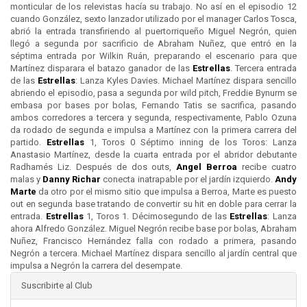
monticular de los relevistas hacía su trabajo. No así en el episodio 12
cuando González, sexto lanzador utilizado por el manager Carlos Tosca,
abrió la entrada transfiriendo al puertorriqueño Miguel Negrón, quien
llegó a segunda por sacrificio de Abraham Nuñez, que entró en la
séptima entrada por Wilkin Ruán, preparando el escenario para que
Martínez disparara el batazo ganador de las
Estrellas
. Tercera entrada
de las
Estrellas
: Lanza Kyles Davies. Michael Martínez dispara sencillo
abriendo el episodio, pasa a segunda por wild pitch, Freddie Bynurm se
embasa por bases por bolas, Fernando Tatis se sacrifica, pasando
ambos corredores a tercera y segunda, respectivamente, Pablo Ozuna
da rodado de segunda e impulsa a Martínez con la primera carrera del
partido.
Estrellas
1, Toros 0 Séptimo inning de los Toros: Lanza
Anastasio Martínez, desde la cuarta entrada por el abridor debutante
Radhamés Liz. Después de dos outs,
Angel Berroa
recibe cuatro
malas y
Danny Richar
conecta inatrapable por el jardín izquierdo.
Andy
Marte
da otro por el mismo sitio que impulsa a Berroa, Marte es puesto
out en segunda base tratando de convertir su hit en doble para cerrar la
entrada.
Estrellas
1, Toros 1. Décimosegundo de las
Estrellas
: Lanza
ahora Alfredo González. Miguel Negrón recibe base por bolas, Abraham
Nuñez, Francisco Hernández falla con rodado a primera, pasando
Negrón a tercera. Michael Martínez dispara sencillo al jardín central que
impulsa a Negrón la carrera del desempate.
Suscribirte al Club