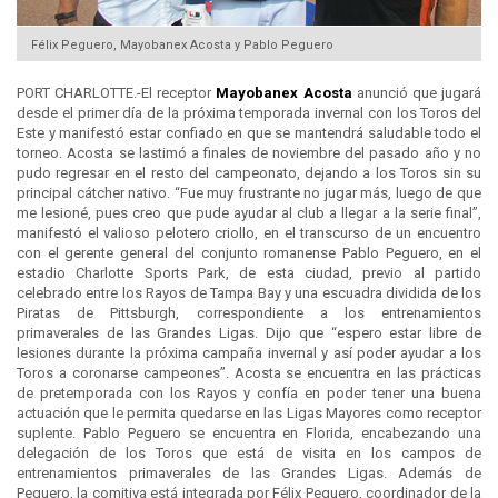
Félix Peguero, Mayobanex Acosta y Pablo Peguero
PORT CHARLOTTE.-El receptor
Mayobanex Acosta
anunció que jugará
desde el primer día de la próxima temporada invernal con los Toros del
Este y manifestó estar confiado en que se mantendrá saludable todo el
torneo. Acosta se lastimó a finales de noviembre del pasado año y no
pudo regresar en el resto del campeonato, dejando a los Toros sin su
principal cátcher nativo. “Fue muy frustrante no jugar más, luego de que
me lesioné, pues creo que pude ayudar al club a llegar a la serie final”,
manifestó el valioso pelotero criollo, en el transcurso de un encuentro
con el gerente general del conjunto romanense Pablo Peguero, en el
estadio Charlotte Sports Park, de esta ciudad, previo al partido
celebrado entre los Rayos de Tampa Bay y una escuadra dividida de los
Piratas de Pittsburgh, correspondiente a los entrenamientos
primaverales de las Grandes Ligas. Dijo que “espero estar libre de
lesiones durante la próxima campaña invernal y así poder ayudar a los
Toros a coronarse campeones”. Acosta se encuentra en las prácticas
de pretemporada con los Rayos y confía en poder tener una buena
actuación que le permita quedarse en las Ligas Mayores como receptor
suplente. Pablo Peguero se encuentra en Florida, encabezando una
delegación de los Toros que está de visita en los campos de
entrenamientos primaverales de las Grandes Ligas. Además de
Peguero, la comitiva está integrada por Félix Peguero, coordinador de la