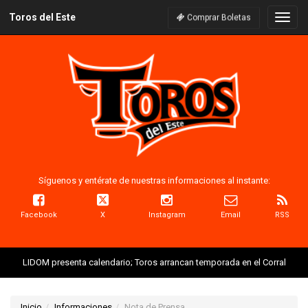
Toros del Este
Naveg
Comprar Boletas
Síguenos y entérate de nuestras informaciones al instante:
Facebook
X
Instagram
Email
RSS
LIDOM presenta calendario; Toros arrancan temporada en el Corral
Inicio
Informaciones
Nota de Prensa