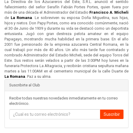
La Directiva de los Azucareros del Este, S.R.L. anunció el sentido
fallecimiento del señor Serafín Fabián Portes Portes, quien fuera por
más de una década el Administrador del Estadio
Francisco A. Micheli
de
La Romana
. Le sobreviven su esposa Doña Miguelina, sus hijas,
hijos y nietos. Don Papy Portes, como era conocido comúnmente, nació
el 30 de Junio de 1939 y durante su vida se destacó como un deportista
entusiasta. Jugó con gran destreza pelota amateur en el equipo
Papagayo, mostrando mucha habilidad en la primera base. En el año
2001 fue pensionado de la empresa azucarera Central Romana, en la
cual trabajó por más de 40 años. Un año más tarde fue contratado y
nombrado Administrador del Estadio Micheli, sede del equipo Toros del
Este. Sus restos serán velados a partir de las 3:00PM hoy lunes en la
funeraria Protectora La Altagracia, y recibirán cristiana sepultura mañana
martes a las 11:00AM en el cementerio municipal de la calle Duarte de
La Romana
. Paz a su alma.
Suscribirte al Club
Recibe todas nuestras novedades inmediatamente en tu correo
electrónico.
Suscribir