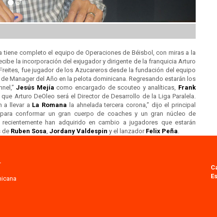
a tiene completo el equipo de Operaciones de Béisbol, con miras a la
be la incorporación del exjugador y dirigente de la franquicia Arturo
Freites, fue jugador de los Azucareros desde la fundación del equipo
os de Manager del Año en la pelota dominicana. Regresando estarán los
nnel,”
Jesús Mejía
como encargado de scouteo y analíticas,
Frank
 que Arturo DeOleo será el Director de Desarrollo de la Liga Paralela.
 a llevar a
La Romana
la ahnelada tercera corona,” dijo el principal
e para conformar un gran cuerpo de coaches y un gran núcleo de
s recientemente han adquirido en cambio a jugadores que estarán
s de
Ruben Sosa
,
Jordany Valdespin
y el lanzador
Felix Peña
.
.
C
Es
nicana