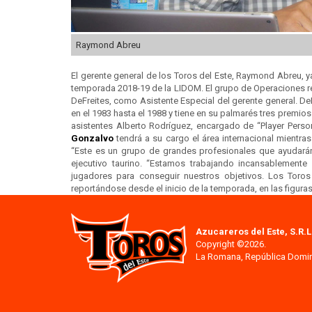
Raymond Abreu
El gerente general de los Toros del Este, Raymond Abreu, y
temporada 2018-19 de la LIDOM. El grupo de Operaciones reci
DeFreites, como Asistente Especial del gerente general. De
en el 1983 hasta el 1988 y tiene en su palmarés tres premi
asistentes Alberto Rodríguez, encargado de “Player Perso
Gonzalvo
tendrá a su cargo el área internacional mientras
“Este es un grupo de grandes profesionales que ayudarán
ejecutivo taurino. “Estamos trabajando incansablement
jugadores para conseguir nuestros objetivos. Los Toro
reportándose desde el inicio de la temporada, en las figura
Azucareros del Este, S.R.L
Copyright ©2026.
La Romana, República Domi