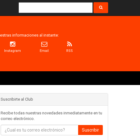
estras informaciones al instante:
Instagram
Email
RSS
Suscribirte al Club
Recibe todas nuestras novedades inmediatamente en tu
correo electrónico.
Suscribir