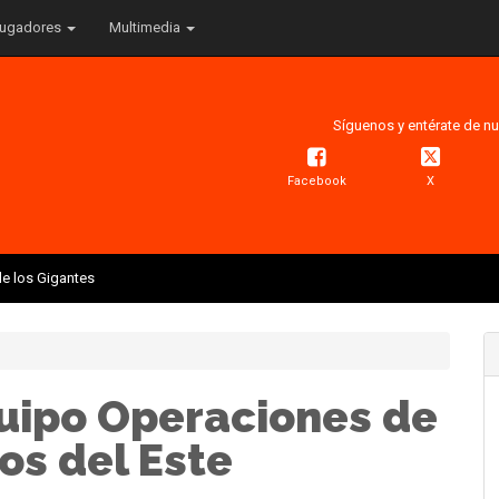
ugadores
Multimedia
Síguenos y entérate de nu
Facebook
X
e los Gigantes
uipo Operaciones de
os del Este