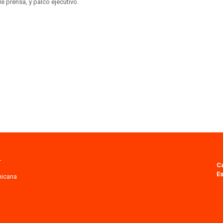
 prensa, y palco ejecutivo.
.
C
Es
nicana