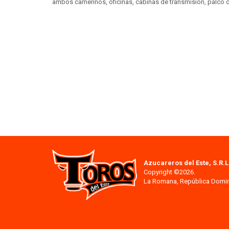
ambos camerinos, oficinas, cabinas de transmisión, palco de
Azucareros del Este, S.R.L
Copyright ©2026.
La Romana, República Domi