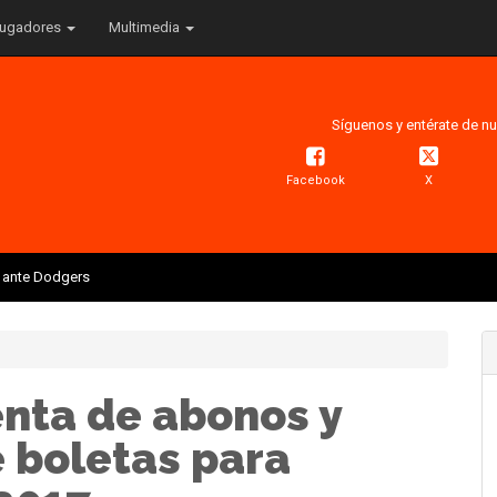
ugadores
Multimedia
Síguenos y entérate de nu
Facebook
X
is ante Dodgers
enta de abonos y
 boletas para