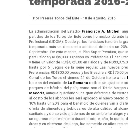
temporada 2016-
Por Prensa Toros del Este - 10 de agosto, 2016
La administración del Estadio
Francisco A. Micheli
anun
partidos de los Toros del Este como homeclub durante l
Profesional (LIDOM). Desde ya los fanáticos tendrán la g
temporada más un descuento adicional de hasta un 20% y 
Septiembre. De esta manera, el Plan Super Premium, que in
para Palcos y RD$5,000.00 pesos en Preferencia. El Plan Pre
y tiene un valor de RD$4,725.00 en Palcos y de RD$3,375.0
hasta por 5 juegos de la serie regular. Las nuevos pr
Preferencias RD$300.00 pesos y los Bleachers RD$75.00 pes
Corral de los Toros el viernes 21 de Octubre frente a las
boletas del estadio de
La Romana
reciben un ajuste de pre
parques de béisbol del país, como son el Tetelo Vargas
Macorís
, aunque guardando una gran diferencia de costos
al costo de los abonos les será aplicado el nuevo precio
10% hasta un 20% para el beneficio de quienes van a disfr
oferta de alimentos y bebidas es de alta calidad al alca
sanitarios y de servicios, además de un ambiente alegre y d
un riguroso mantenimiento durante todo el año, lo que lo 
áreas y en el terreno de juego, fue sometido en años recie