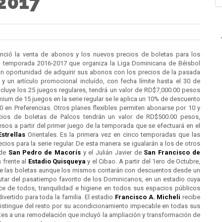
2017
ció la venta de abonos y los nuevos precios de boletas para los
a temporada 2016-2017 que organiza la Liga Dominicana de Béisbol
ran oportunidad de adquirir sus abonos con los precios de la pasada
un artículo promocional incluído, con fecha límite hasta el 30 de
cluye los 25 juegos regulares, tendrá un valor de RD$7,000.00 pesos
mium de 15 juegos en la serie regular se le aplica un 10% de descuento
0 en Preferencias. Otros planes flexibles permiten abonarse por 10 y
ecios de boletas de Palcos tendrán un valor de RD$500.00 pesos,
os a partir del primer juego de la temporada que se efectuará en el
Estrellas
Orientales. Es la primera vez en cinco temporadas que las
cios para la serie regular. De esta manera se igualarán a los de otros
 de
San Pedro de Macorís
y el Julián Javier de
San Francisco de
 frente al
Estadio Quisqueya
y el Cibao. A partir del 1ero de Octubre,
 de las boletas aunque los mismos contarán con descuentos desde un
utar del pasatiempo favorito de los Dominicanos, en un estadio cuya
nce de todos, tranquilidad e higiene en todos sus espacios públicos
ivertido para toda la familia. El estadio
Francisco A. Micheli
recibe
distingue del resto por su acondicionamiento impecable en todas sus
ntes a una remodelación que incluyó la ampliación y transformación de