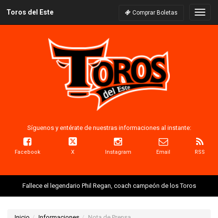
Toros del Este
Naveg
Comprar Boletas
Síguenos y entérate de nuestras informaciones al instante:
Facebook
X
Instagram
Email
RSS
Fallece el legendario Phil Regan, coach campeón de los Toros
Inicio
Informaciones
Nota de Prensa