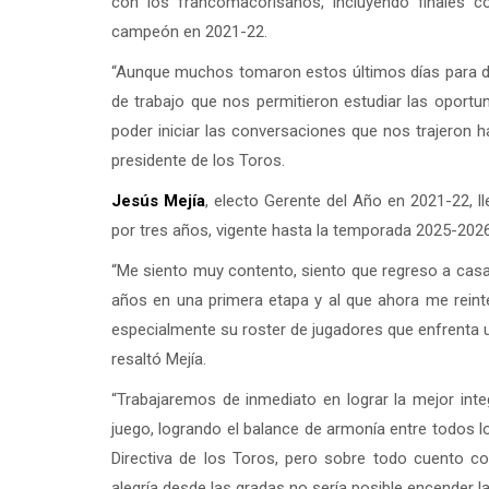
con los francomacorisanos, incluyendo finales c
campeón en 2021-22.
“Aunque muchos tomaron estos últimos días para d
de trabajo que nos permitieron estudiar las oport
poder iniciar las conversaciones que nos trajeron 
presidente de los Toros.
Jesús Mejía
, electo Gerente del Año en 2021-22, l
por tres años, vigente hasta la temporada 2025-2026
“Me siento muy contento, siento que regreso a casa 
años en una primera etapa y al que ahora me rein
especialmente su roster de jugadores que enfrenta un
resaltó Mejía.
“Trabajaremos de inmediato en lograr la mejor inte
juego, logrando el balance de armonía entre todos l
Directiva de los Toros, pero sobre todo cuento co
alegría desde las gradas no sería posible encender l