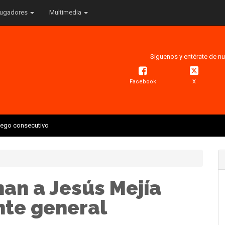
ugadores
Multimedia
Síguenos y entérate de nu
Facebook
X
juego consecutivo
han a Jesús Mejía
te general