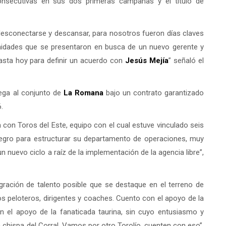
onsecutivas en sus dos primeras campañas y el título de
esconectarse y descansar, para nosotros fueron días claves
unidades que se presentaron en busca de un nuevo gerente y
hasta hoy para definir un acuerdo con
Jesús Mejía
” señaló el
lega al conjunto de
La Romana
bajo un contrato garantizado
.
con Toros del Este, equipo con el cual estuve vinculado seis
tegro para estructurar su departamento de operaciones, muy
 nuevo ciclo a raíz de la implementación de la agencia libre”,
gración de talento posible que se destaque en el terreno de
os peloteros, dirigentes y coaches. Cuento con el apoyo de la
n el apoyo de la fanaticada taurina, sin cuyo entusiasmo y
a chispa del Corral. Vamos por otro Torolío, cuenten con eso”,