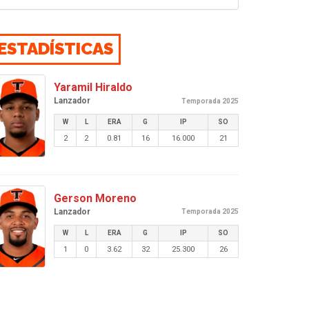
ESTADÍSTICAS
Yaramil Hiraldo
Lanzador
Temporada 2025
W
L
ERA
G
IP
SO
2
2
0.81
16
16.000
21
Gerson Moreno
Lanzador
Temporada 2025
W
L
ERA
G
IP
SO
1
0
3.62
32
25.300
26