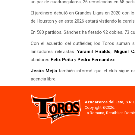
un par de cuadrangulares, 26 remolcadas en 68 parti
El jardinero debutó en Grandes Ligas en 2020 con l
de Houston y en este 2026 estará vistiendo la camis
En 580 partidos, Sánchez ha fletado 92 dobles, 73 c
Con el acuerdo del outfielder, los Toros suman 
lanzadores relevistas
Yaramil Hiraldo
,
Miguel C
abridores
Felix Peña
y
Pedro Fernandez
.
Jesús Mejía
también informó que el club sigue ne
agencia libre.
Azucareros del Este, S.R.L
Copyright ©2026.
La Romana, República Domi