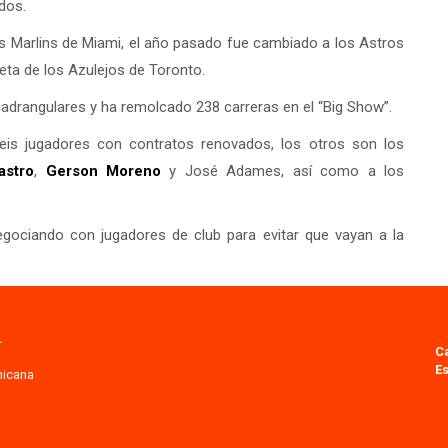
dos.
os Marlins de Miami, el año pasado fue cambiado a los Astros
eta de los Azulejos de Toronto.
uadrangulares y ha remolcado 238 carreras en el “Big Show”.
seis jugadores con contratos renovados, los otros son los
astro
,
Gerson Moreno
y José Adames, así como a los
gociando con jugadores de club para evitar que vayan a la
.
C
Es
nicana