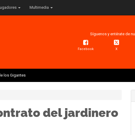
ugadores
Multimedia
Síguenos y entérate de nu
Facebook
X
e los Gigantes
ntrato del jardinero