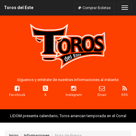
Toros del Este
Naveg
Comprar Boletas
Síguenos y entérate de nuestras informaciones al instante:
Facebook
X
Instagram
Email
RSS
LIDOM presenta calendario; Toros arrancan temporada en el Corral
Inicio
Informaciones
Nota de Prensa