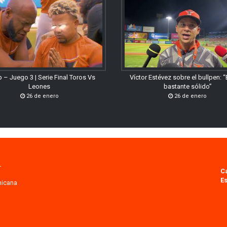
 – Juego 3 | Serie Final Toros Vs
Víctor Estévez sobre el bullpen: 
Leones
bastante sólido”
26 de enero
26 de enero
.
C
Es
nicana