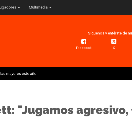
ugadores
Multimedia
Síguenos y entérate de nu
Facebook
X
 las mayores este año
tt: "Jugamos agresivo,