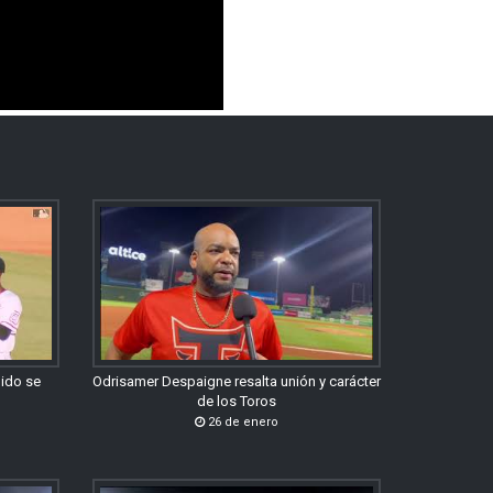
gido se
Odrisamer Despaigne resalta unión y carácter
de los Toros
26 de enero