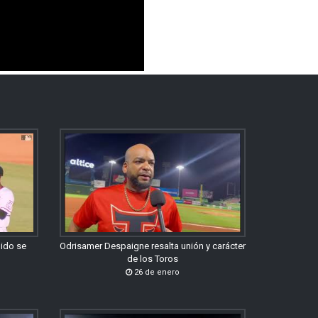
gido se
Odrisamer Despaigne resalta unión y carácter
de los Toros
26 de enero