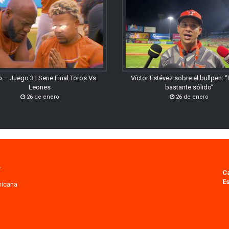
 – Juego 3 | Serie Final Toros Vs
Víctor Estévez sobre el bullpen: 
Leones
bastante sólido”
26 de enero
26 de enero
.
C
Es
nicana