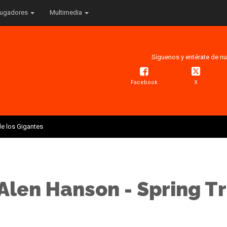
ugadores
Multimedia
Síguenos y entérate de nu
Facebook
X
e los Gigantes
 Alen Hanson - Spring T