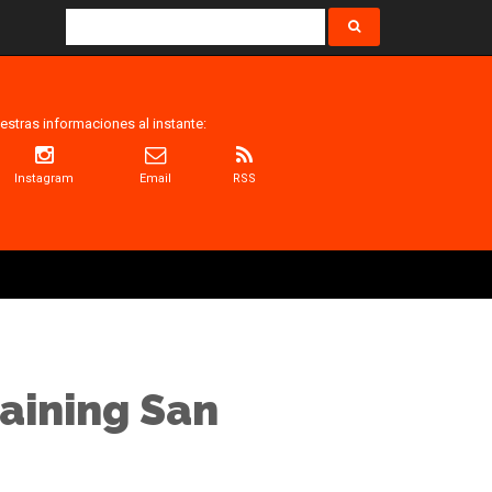
estras informaciones al instante:
Instagram
Email
RSS
raining San