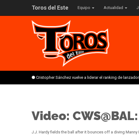
Toros del Este
Equipo
Actualidad
J
Cristopher Sánchez vuelve a liderar el ranking de lanzado
Video: CWS@BAL: H
J.J. Hardy fields the ball after it bounces off a diving Manny 