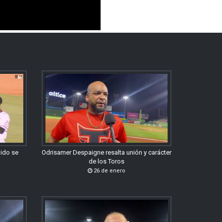
gido se
Odrisamer Despaigne resalta unión y carácter
de los Toros
26 de enero