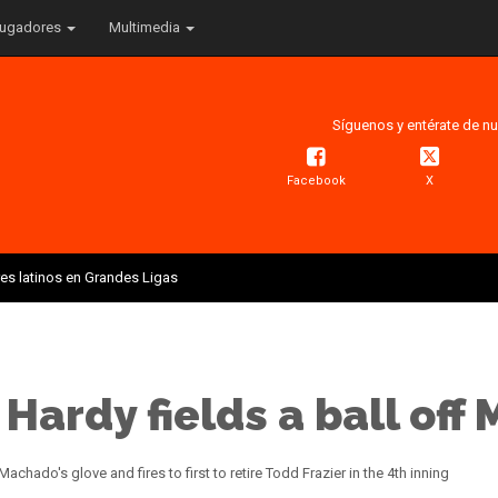
ugadores
Multimedia
Síguenos y entérate de nu
Facebook
X
res latinos en Grandes Ligas
ardy fields a ball off
Machado's glove and fires to first to retire Todd Frazier in the 4th inning