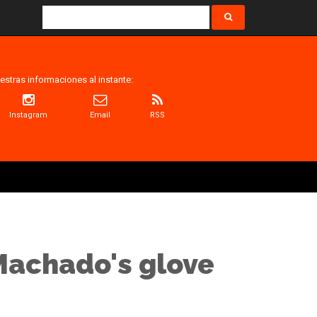
estras informaciones al instante:
Instagram
Email
RSS
 Machado's glove