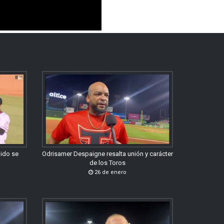
gido se
Odrisamer Despaigne resalta unión y carácter
de los Toros
26 de enero