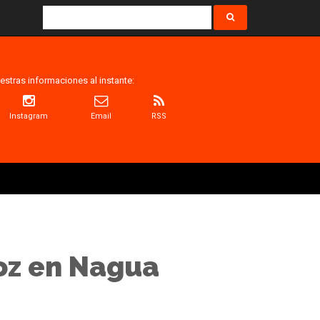
estras informaciones al instante:
Instagram
Email
RSS
ñoz en Nagua