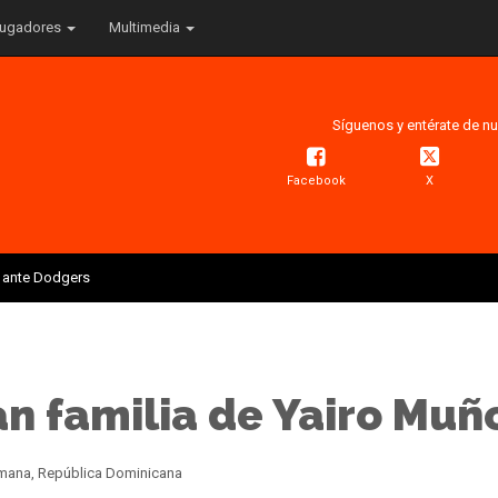
ugadores
Multimedia
Síguenos y entérate de nu
Facebook
X
is ante Dodgers
tan familia de Yairo Mu
Romana, República Dominicana