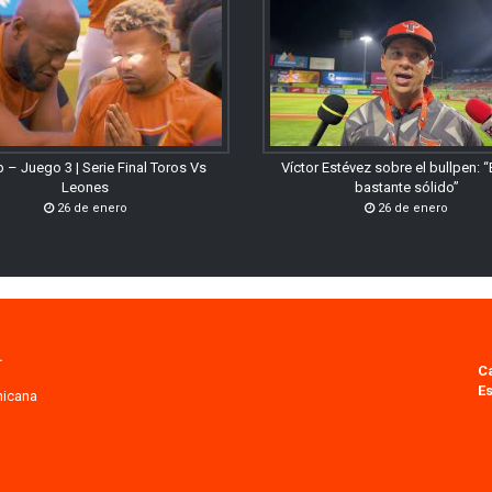
 – Juego 3 | Serie Final Toros Vs
Víctor Estévez sobre el bullpen: 
Leones
bastante sólido”
26 de enero
26 de enero
.
C
Es
nicana