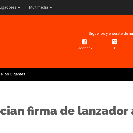
ugadores
Multimedia
Síguenos y entérate de nu
Facebook
X
e los Gigantes
cian firma de lanzador 