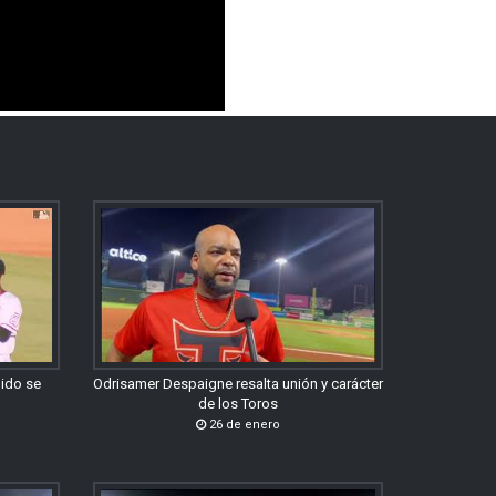
gido se
Odrisamer Despaigne resalta unión y carácter
de los Toros
26 de enero