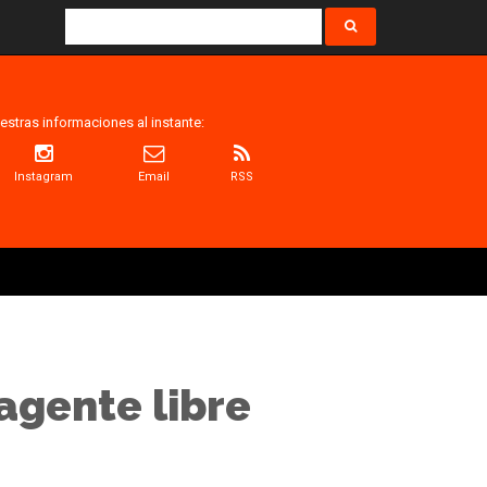
estras informaciones al instante:
Instagram
Email
RSS
agente libre