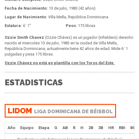
Fecha de Nacimiento:
13 de julio, 1983 (42 años)
Lugar de Nacimiento:
Villa Mella, República Dominicana
Estatura:
6´ 1"
Peso:
175 libras
Ozzie Smith Chavez
(Ozzie Chávez) es un jugador (infielders) derecho
nacido el miercoles 13 de julio, 1983 en la ciudad de Villa Mella,
República Dominicana, actualmente tiene 42 años de edad. Mide 6´ 1
pulgadas y pesa 175 libras.
Ozzie Chávez no está en plantilla con los Toros del Este.
ESTADISTICAS
LIDOM
LIGA DOMINICANA DE BÉISBOL
Año
Equipo
Etapa
G
AB
R
H
2B
3B
HR
RBI
BB