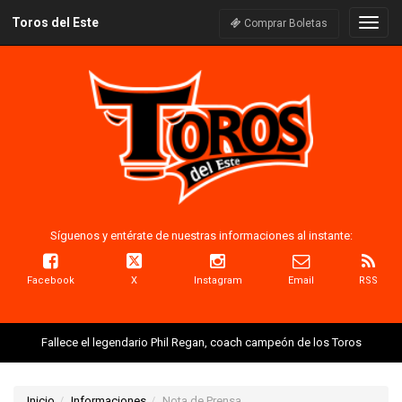
Toros del Este
Naveg
Comprar Boletas
Síguenos y entérate de nuestras informaciones al instante:
Facebook
X
Instagram
Email
RSS
Fallece el legendario Phil Regan, coach campeón de los Toros
Inicio
Informaciones
Nota de Prensa