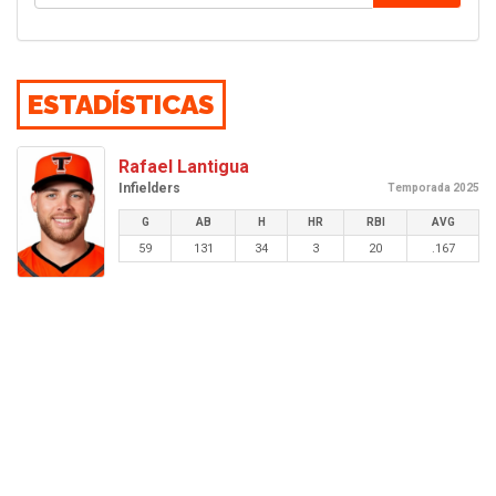
ESTADÍSTICAS
Rafael Lantigua
Infielders
Temporada 2025
G
AB
H
HR
RBI
AVG
59
131
34
3
20
.167