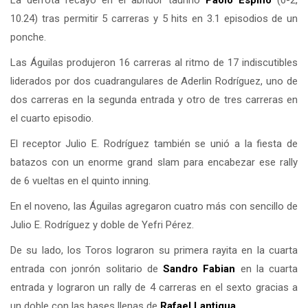
La derrota recayó en el abridor taurino
Paolo Espino
(0-2,
10.24) tras permitir 5 carreras y 5 hits en 3.1 episodios de un
ponche.
Las Águilas produjeron 16 carreras al ritmo de 17 indiscutibles
liderados por dos cuadrangulares de Aderlin Rodríguez, uno de
dos carreras en la segunda entrada y otro de tres carreras en
el cuarto episodio.
El receptor Julio E. Rodríguez también se unió a la fiesta de
batazos con un enorme grand slam para encabezar ese rally
de 6 vueltas en el quinto inning.
En el noveno, las Águilas agregaron cuatro más con sencillo de
Julio E. Rodríguez y doble de Yefri Pérez.
De su lado, los Toros lograron su primera rayita en la cuarta
entrada con jonrón solitario de
Sandro Fabian
en la cuarta
entrada y lograron un rally de 4 carreras en el sexto gracias a
un doble con las bases llenas de
Rafael Lantigua
.