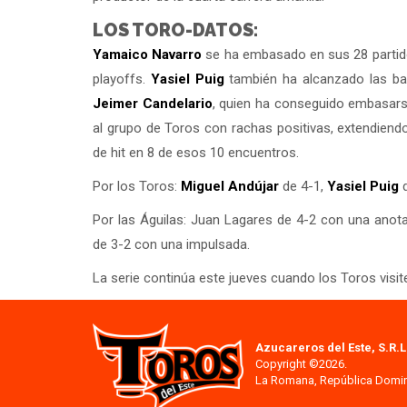
LOS TORO-DATOS:
Yamaico Navarro
se ha embasado en sus 28 partido
playoffs.
Yasiel Puig
también ha alcanzado las ba
Jeimer Candelario
, quien ha conseguido embasars
al grupo de Toros con rachas positivas, extendien
de hit en 8 de esos 10 encuentros.
Por los Toros:
Miguel Andújar
de 4-1,
Yasiel Puig
d
Por las Águilas: Juan Lagares de 4-2 con una anot
de 3-2 con una impulsada.
La serie continúa este jueves cuando los Toros visit
Azucareros del Este, S.R.L
Copyright ©2026.
La Romana, República Domi