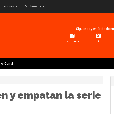
ugadores
Multimedia
Síguenos y entérate de nu
Facebook
X
el Corral
n y empatan la serie