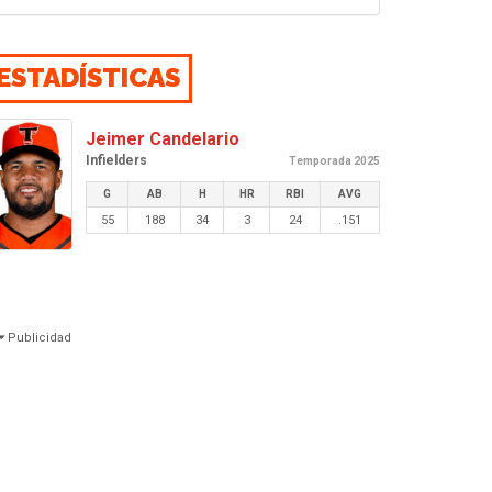
ESTADÍSTICAS
Jeimer Candelario
Infielders
Temporada 2025
G
AB
H
HR
RBI
AVG
55
188
34
3
24
.151
Publicidad