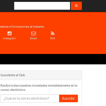
estras informaciones al instante:
Instagram
Email
RSS
Suscribirte al Club
Recibe todas nuestras novedades inmediatamente en tu
correo electrónico.
Suscribir