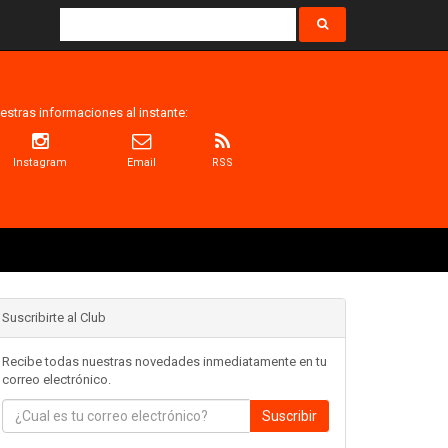
estras informaciones al instante:
Instagram
Email
RSS
Suscribirte al Club
Recibe todas nuestras novedades inmediatamente en tu
correo electrónico.
Suscribir