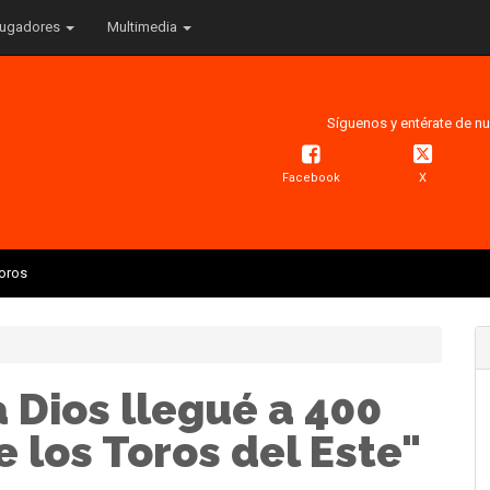
ugadores
Multimedia
Síguenos y entérate de nu
Facebook
X
Toros
a Dios llegué a 400
e los Toros del Este"