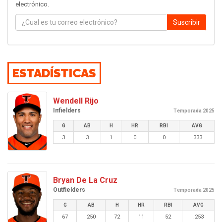
electrónico.
Suscribir
ESTADÍSTICAS
Wendell Rijo
Infielders
Temporada 2025
G
AB
H
HR
RBI
AVG
3
3
1
0
0
.333
Bryan De La Cruz
Outfielders
Temporada 2025
G
AB
H
HR
RBI
AVG
67
250
72
11
52
.253