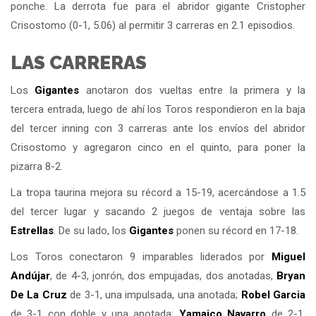
ponche. La derrota fue para el abridor gigante Cristopher
Crisostomo (0-1, 5.06) al permitir 3 carreras en 2.1 episodios.
LAS CARRERAS
Los
Gigantes
anotaron dos vueltas entre la primera y la
tercera entrada, luego de ahí los Toros respondieron en la baja
del tercer inning con 3 carreras ante los envíos del abridor
Crisostomo y agregaron cinco en el quinto, para poner la
pizarra 8-2.
La tropa taurina mejora su récord a 15-19, acercándose a 1.5
del tercer lugar y sacando 2 juegos de ventaja sobre las
Estrellas
. De su lado, los
Gigantes
ponen su récord en 17-18.
Los Toros conectaron 9 imparables liderados por
Miguel
Andújar
, de 4-3, jonrón, dos empujadas, dos anotadas,
Bryan
De La Cruz
de 3-1, una impulsada, una anotada;
Robel Garcia
de 3-1 con doble y una anotada;
Yamaico Navarro
de 2-1,