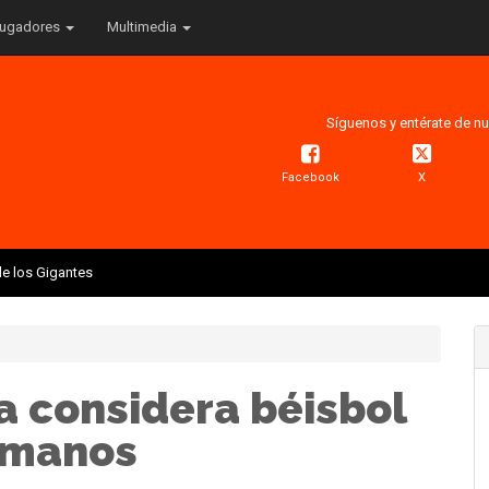
ugadores
Multimedia
Síguenos y entérate de nu
Facebook
X
e los Gigantes
 considera béisbol
 manos