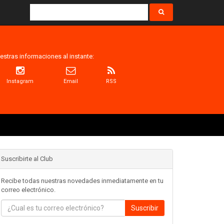
estras informaciones al instante:
Instagram
Email
RSS
Suscribirte al Club
Recibe todas nuestras novedades inmediatamente en tu
correo electrónico.
Suscribir