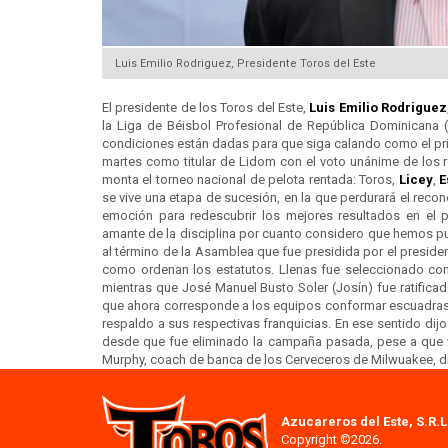
Luis Emilio Rodriguez, Presidente Toros del Este
El presidente de los Toros del Este,
Luis Emilio Rodriguez
la Liga de Béisbol Profesional de República Dominicana
condiciones están dadas para que siga calando como el pri
martes como titular de Lidom con el voto unánime de los
monta el torneo nacional de pelota rentada: Toros,
Licey
,
E
se vive una etapa de sucesión, en la que perdurará el recon
emoción para redescubrir los mejores resultados en el p
amante de la disciplina por cuanto considero que hemos 
al término de la Asamblea que fue presidida por el preside
como ordenan los estatutos. Llenas fue seleccionado co
mientras que José Manuel Busto Soler (Josín) fue ratificad
que ahora corresponde a los equipos conformar escuadras c
respaldo a sus respectivas franquicias. En ese sentido di
desde que fue eliminado la campaña pasada, pese a que v
Murphy, coach de banca de los Cerveceros de Milwuakee, diri
Azucareros del Este, S.R.L
Copyright ©2026.