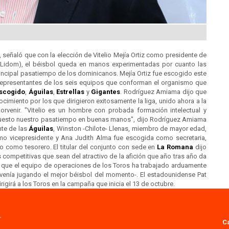
, señaló que con la elección de Vitelio Mejía Ortiz como presidente de
 (Lidom), el béisbol queda en manos experimentadas por cuanto las
ncipal pasatiempo de los dominicanos. Mejía Ortiz fue escogido este
 representantes de los seis equipos que conforman el organismo que
scogido
,
Águilas
,
Estrellas
y
Gigantes
. Rodríguez Amiama dijo que
ocimiento por los que dirigieron exitosamente la liga, unido ahora a la
orvenir. "Vitelio es un hombre con probada formación intelectual y
puesto nuestro pasatiempo en buenas manos", dijo Rodríguez Amiama
nte de las
Águilas
, Winston -Chilote- Llenas, miembro de mayor edad,
mo vicepresidente y Ana Judith Alma fue escogida como secretaria,
o como tesorero. El titular del conjunto con sede en
La Romana
dijo
ompetitivas que sean del atractivo de la afición que año tras año da
jo que el equipo de operaciones de los Toros ha trabajado arduamente
enía jugando el mejor béisbol del momento-. El estadounidense Pat
girá a los Toros en la campaña que inicia el 13 de octubre.
.
C