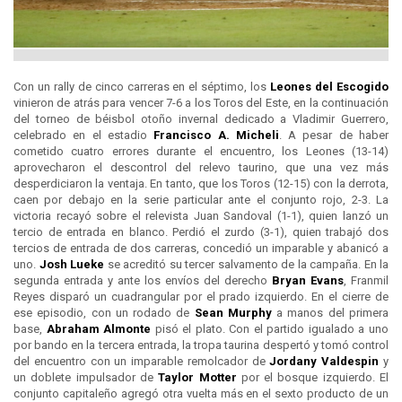
Con un rally de cinco carreras en el séptimo, los
Leones del
Escogido
vinieron de atrás para vencer 7-6 a los Toros del Este, en la continuación
del torneo de béisbol otoño invernal dedicado a Vladimir Guerrero,
celebrado en el estadio
Francisco A. Micheli
. A pesar de haber
cometido cuatro errores durante el encuentro, los Leones (13-14)
aprovecharon el descontrol del relevo taurino, que una vez más
desperdiciaron la ventaja. En tanto, que los Toros (12-15) con la derrota,
caen por debajo en la serie particular ante el conjunto rojo, 2-3. La
victoria recayó sobre el relevista Juan Sandoval (1-1), quien lanzó un
tercio de entrada en blanco. Perdió el zurdo (3-1), quien trabajó dos
tercios de entrada de dos carreras, concedió un imparable y abanicó a
uno.
Josh Lueke
se acreditó su tercer salvamento de la campaña. En la
segunda entrada y ante los envíos del derecho
Bryan Evans
, Franmil
Reyes disparó un cuadrangular por el prado izquierdo. En el cierre de
ese episodio, con un rodado de
Sean Murphy
a manos del primera
base,
Abraham Almonte
pisó el plato. Con el partido igualado a uno
por bando en la tercera entrada, la tropa taurina despertó y tomó control
del encuentro con un imparable remolcador de
Jordany Valdespin
y
un doblete impulsador de
Taylor Motter
por el bosque izquierdo. El
conjunto capitaleño agregó otra vuelta más en el sexto producto de un