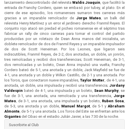
lanzamiento descontrolado del relevista
Waldis Joaquin
, que facilitó la
entrada de Franchy Cordero, quien se embasó por tubey, al plato. En el
cierre de ese episodio, los romanenses sumaron tres carreras más
gracias a un imparable remolcador de
Jorge Mateo
, un balk del
relevista Henry Martínez y un error el jardinero derecho Franmil Reyes. El
conjunto rojo atacó sin piedad el picheo romanense en el séptimo tras
fabricar un rally de cinco carreras para tomar el control del partido
producidas por un roletazo de Dean Anna manos del inicialista, un
doblete remolcador de dos de Franmil Reyes y un imparable impulsador
de dos de Scott Heneiman. Por los Leones, que ligaron seis
indiscutibles, Franmil Reyes, de 2-2, dos anotadas, un doble, un jonrón,
tres remolcadas y recibió dos transferencias; Scott Heneiman, de 3-1,
dos remolcadas y un boleto, Dean Anna impulsó una vuelta, Franchy
Cordero bateó de 5-1, una anotada y un doble, Jack Mayfield se fue de
4-1, una anotada y un doble y Wilkin Castillo, de 2-1 y una anotada. Por
los Toros, que conectaron nueve imparables,
Taylor Motter
, de 4-1, una
anotada, un doble, una impulsada y recibió una transferencia;
Jordany
Valdespin
bateó de 4-1, una impulsada y un boleto,
Sean Murphy
, se
fue de 3-1, una anotada, una remolcada y una transferencia,
Jorge
Mateo
, de 3-1, una anotada, una impulsada y un boleto,
Ruben Sosa
,
de 5-3, una anotada y un doble,
Manuel Margot
, de 5-1 y
Abraham
Almonte
, de 5-1 y una anotada. Los Toros del Este se enfrentan ante los
Gigantes
del Cibao en el estadio Julián Javier, a las 7:30 de la noche.
Suscribirte al Club