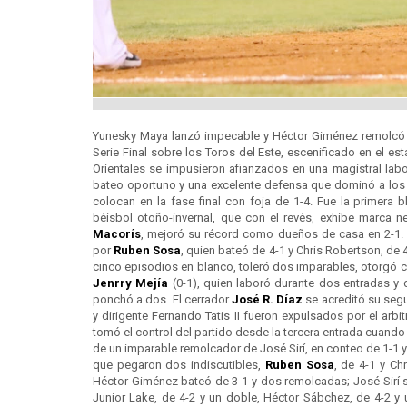
Yunesky Maya lanzó impecable y Héctor Giménez remolcó 
Serie Final sobre los Toros del Este, escenificado en el es
Orientales se impusieron afianzados en una magistral labo
bateo oportuno y una excelente defensa que dominó a los
colocan en la fase final con foja de 1-4. Fue la primera 
béisbol otoño-invernal, que con el revés, exhibe marca n
Macorís
, mejoró su récord como dueños de casa en 2-1. 
por
Ruben Sosa
, quien bateó de 4-1 y Chris Robertson, de 
cinco episodios en blanco, toleró dos imparables, otorgó cu
Jenrry Mejía
(0-1), quien laboró durante dos entradas y d
ponchó a dos. El cerrador
José R. Díaz
se acreditó su segu
y dirigente Fernando Tatis II fueron expulsados por el arbi
tomó el control del partido desde la tercera entrada cuand
de un imparable remolcador de José Sirí, en conteo de 1-1 
que pegaron dos indiscutibles,
Ruben Sosa
, de 4-1 y Ch
Héctor Giménez bateó de 3-1 y dos remolcadas; José Sirí se
Junior Lake, de 4-2 y un doble, Héctor Sábchez, de 4-2 y 