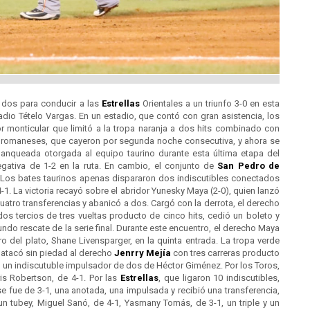
dos para conducir a las
Estrellas
Orientales a un triunfo 3-0 en esta
tadio Tételo Vargas. En un estadio, que contó con gran asistencia, los
r monticular que limitó a la tropa naranja a dos hits combinado con
 romaneses, que cayeron por segunda noche consecutiva, y ahora se
blanqueada otorgada al equipo taurino durante esta última etapa del
egativa de 1-2 en la ruta. En cambio, el conjunto de
San Pedro de
Los bates taurinos apenas dispararon dos indiscutibles conectados
4-1. La victoria recayó sobre el abridor Yunesky Maya (2-0), quien lanzó
atro transferencias y abanicó a dos. Cargó con la derrota, el derecho
os tercios de tres vueltas producto de cinco hits, cedió un boleto y
ndo rescate de la serie final. Durante este encuentro, el derecho Maya
tro del plato, Shane Livensparger, en la quinta entrada. La tropa verde
o atacó sin piedad al derecho
Jenrry Mejía
con tres carreras producto
y un indiscutuble impulsador de dos de Héctor Giménez. Por los Toros,
ris Robertson, de 4-1. Por las
Estrellas
, que ligaron 10 indiscutibles,
 fue de 3-1, una anotada, una impulsada y recibió una transferencia,
un tubey, Miguel Sanó, de 4-1, Yasmany Tomás, de 3-1, un triple y un