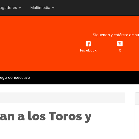
ugadores
Multimedia
Síguenos y entérate de nu
Facebook
X
juego consecutivo
an a los Toros y