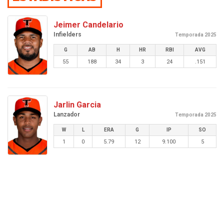
Jeimer Candelario
Infielders
Temporada 2025
G
AB
H
HR
RBI
AVG
55
188
34
3
24
.151
Jarlin Garcia
Lanzador
Temporada 2025
W
L
ERA
G
IP
SO
1
0
5.79
12
9.100
5