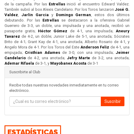
de la campaña. Por las
Estrellas
inició el encuentro Edward Valdez.
También subió al box Alexis Candelario. Por los Toros lanzaron
José G.
Valdez
,
Jarlin Garcia
y
Domingo German
, estos dos últimos
debutando. Por las
Estrellas
se destacaron a la ofensiva Gabriel
Guerrero de 3-3, un doble, una impulsada y una anotada, recibió un
pasaporte gratis;
Héctor Gómez
de 4-1, una impulsada;
Aneury
Tavarez
de 4-2, un doble; Junior Lake de 5-1, una anotada; Sócrates
Brito de 4-1; Grant Kay de 4-1, una anotada; Alberto Rosario de 4-1, y
Angelo Mora de 4-1. Por los Toros del Este
Anderson Feliz
de 4-1, una
empujada;
Cristhian Adames
de 3-0, con una impulsada;
Jeimer
Candelario
de 4-2, una anotada;
Jefry Marte
de 3-2, una anotada;
Ademar Rifaela
de 3-1, y
Mayobanex Acosta
de 3-1
Suscribirte al Club
Recibe todas nuestras novedades inmediatamente en tu correo
electrónico.
Suscribir
ESTADÍSTICAS