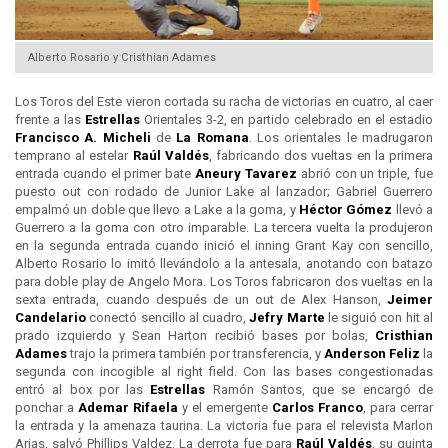
Alberto Rosario y Cristhian Adames
Los Toros del Este vieron cortada su racha de victorias en cuatro, al caer
frente a las
Estrellas
Orientales 3-2, en partido celebrado en el estadio
Francisco A. Micheli
de
La Romana
. Los orientales le madrugaron
temprano al estelar
Raúl Valdés
, fabricando dos vueltas en la primera
entrada cuando el primer bate
Aneury Tavarez
abrió con un triple, fue
puesto out con rodado de Junior Lake al lanzador; Gabriel Guerrero
empalmó un doble que llevo a Lake a la goma, y
Héctor Gómez
llevó a
Guerrero a la goma con otro imparable. La tercera vuelta la produjeron
en la segunda entrada cuando inició el inning Grant Kay con sencillo,
Alberto Rosario lo imitó llevándolo a la antesala, anotando con batazo
para doble play de Angelo Mora. Los Toros fabricaron dos vueltas en la
sexta entrada, cuando después de un out de Alex Hanson,
Jeimer
Candelario
conectó sencillo al cuadro,
Jefry Marte
le siguió con hit al
prado izquierdo y Sean Harton recibió bases por bolas,
Cristhian
Adames
trajo la primera también por transferencia, y
Anderson Feliz
la
segunda con incogible al right field. Con las bases congestionadas
entró al box por las
Estrellas
Ramón Santos, que se encargó de
ponchar a
Ademar Rifaela
y el emergente
Carlos Franco
, para cerrar
la entrada y la amenaza taurina. La victoria fue para el relevista Marlon
Arias, salvó Phillips Valdez. La derrota fue para
Raúl Valdés
, su quinta